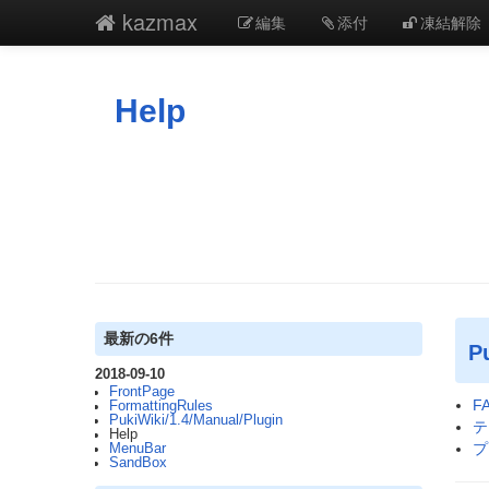
kazmax
編集
添付
凍結解除
Help
最新の6件
P
2018-09-10
FrontPage
FA
FormattingRules
PukiWiki/1.4/Manual/Plugin
テ
Help
プ
MenuBar
SandBox