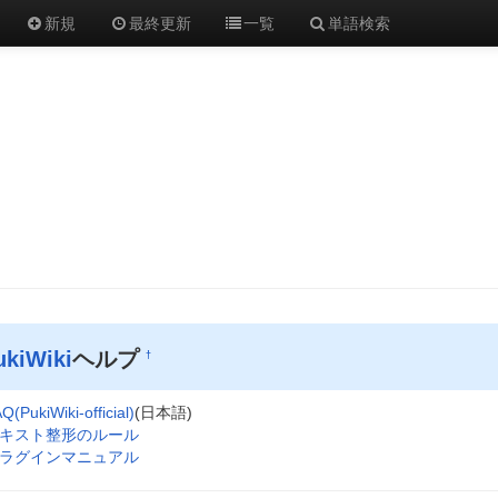
新規
最終更新
一覧
単語検索
ukiWiki
ヘルプ
†
Q(PukiWiki-official)
(日本語)
キスト整形のルール
ラグインマニュアル