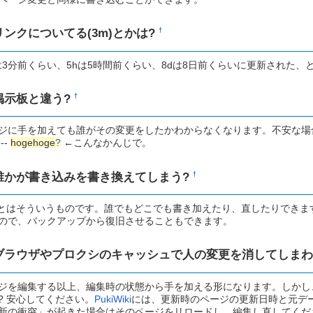
リンクについてる(3m)とかは?
†
は3分前くらい、5hは5時間前くらい、8dは8日前くらいに更新された、
掲示板と違う?
†
ジに手を加えても誰がその変更をしたかわからなくなります。不安な場
--
hogehoge
?
←こんなかんじで。
誰かが書き込みを書き換えてしまう?
†
kiとはそういうものです。誰でもどこでも書き加えたり、直したりできま
ので、バックアップから復旧させることもできます。
ブラウザやプロクシのキャッシュで人の変更を消してしまわ
ジを編集する以上、編集時の状態から手を加える形になります。しかし
? 安心してください。
PukiWiki
には、更新時のページの更新日時と元デ
新の衝突」が起きた場合はそのページをリロードし、編集し直してくだ