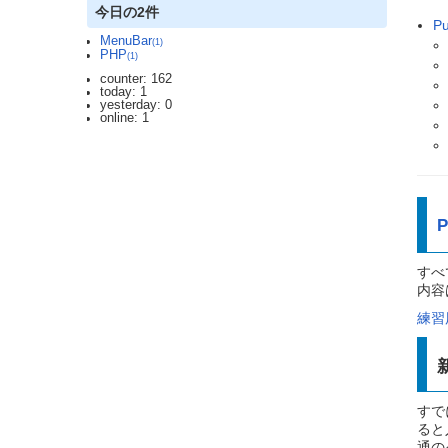
今日の2件
P
MenuBar
(1)
PHP
(1)
counter: 162
today: 1
yesterday: 0
online: 1
P
すべ
内容
練習
すで
ると
通の