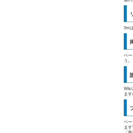
3m
ペー
う。 
Wi
ます
ペー
ます
「更