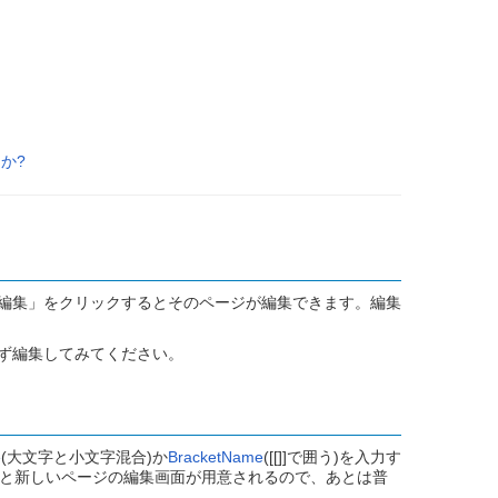
か?
編集」をクリックするとそのページが編集できます。編集
ず編集してみてください。
e
(大文字と小文字混合)か
BracketName
([[]]で囲う)を入力す
ると新しいページの編集画面が用意されるので、あとは普