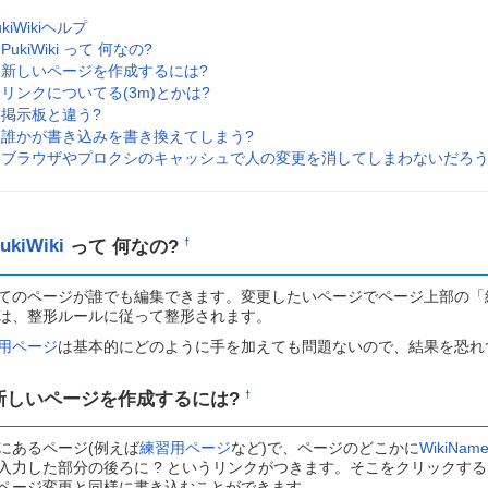
ukiWikiヘルプ
PukiWiki って 何なの?
新しいページを作成するには?
リンクについてる(3m)とかは?
掲示板と違う?
誰かが書き込みを書き換えてしまう?
ブラウザやプロクシのキャッシュで人の変更を消してしまわないだろう
ukiWiki
って 何なの?
†
てのページが誰でも編集できます。変更したいページでページ上部の「
は、整形ルールに従って整形されます。
用ページ
は基本的にどのように手を加えても問題ないので、結果を恐れ
新しいページを作成するには?
†
にあるページ(例えば
練習用ページ
など)で、ページのどこかに
WikiNam
入力した部分の後ろに ? というリンクがつきます。そこをクリックす
ページ変更と同様に書き込むことができます。