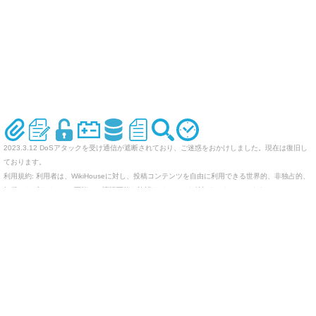
2023.3.12 DoSアタックを受け通信が遮断されており、ご迷惑をおかけしました。現在は復旧し
ております。
利用規約: 利用者は、WikiHouseに対し、投稿コンテンツを自由に利用できる世界的、非独占的、
無償、サブライセンス可能かつ譲渡可能な許諾ライセンスを付与するものとします。
オリジナルのWikiを作ってみませんか
Last-modified: 2006-07-27 (木) 16:06:40 (7316d)
エラー等で表示されないページがありましたら、URLを support@wikihouse.com までご連絡願い
ます。
Site admin:
WikiHouse - 無料レンタルWikiサービス
:
WikiHouseランキング
PukiWiki 1.4.7
Copyright © 2001-2006
PukiWiki Developers Team
. License is
GPL
.
Based on "PukiWiki" 1.3 by
yu-ji
. Powered by PHP 5.5.9-1ubuntu4.29. HTML convert time:
0.020 sec.
counter: 1678, today: 2, yesterday: 1