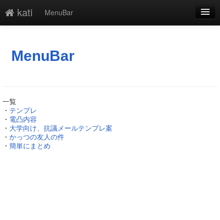
kati
MenuBar
編集
添付
MenuBar
凍結解除
新規
一覧
最終更新
・
テンプレ
・
電凸内容
・
大学向け、抗議メールテンプレ案
一覧
・
かっつの友人の件
・
簡単にまとめ
単語検索