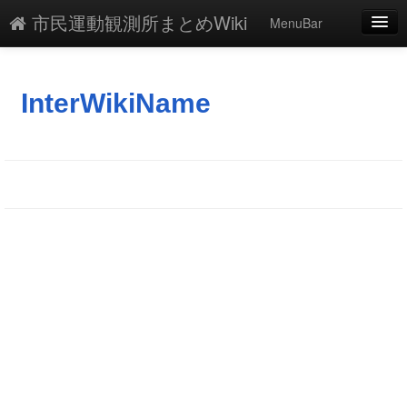
市民運動観測所まとめWiki
MenuBar
編集
添付
InterWikiName
凍結
新規
最終更新
一覧
単語検索