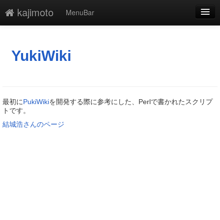
kajimoto
MenuBar
編集
添付
YukiWiki
凍結
新規
最初に
PukiWiki
を開発する際に参考にした、Perlで書かれたスクリプ
最終更新
トです。
結城浩さんのページ
一覧
単語検索