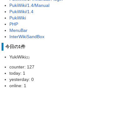
PukiWiki/1.4/Manual
PukiWiki/1.4
PukiWiki
PHP
MenuBar
InterWikiSandBox
今日の1件
YukiWiki
(1)
counter: 127
today: 1
yesterday: 0
online: 1