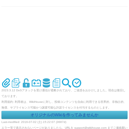
2023.3.12 DoSアタックを受け通信が遮断されており、ご迷惑をおかけしました。現在は復旧し
ております。
利用規約: 利用者は、WikiHouseに対し、投稿コンテンツを自由に利用できる世界的、非独占的、
無償、サブライセンス可能かつ譲渡可能な許諾ライセンスを付与するものとします。
オリジナルのWikiを作ってみませんか
Last-modified: 2016-07-02 (土) 15:22:07 (3687d)
エラー等で表示されないページがありましたら、URLを support@wikihouse.com までご連絡願い