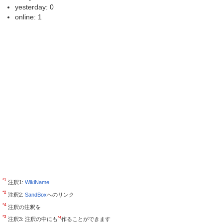
yesterday: 0
online: 1
*1
注釈1:
WikiName
*2
注釈2:
SandBox
へのリンク
*4
注釈の注釈を
*3
*4
注釈3: 注釈の中にも
作ることができます