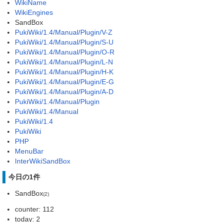
WikiName
WikiEngines
SandBox
PukiWiki/1.4/Manual/Plugin/V-Z
PukiWiki/1.4/Manual/Plugin/S-U
PukiWiki/1.4/Manual/Plugin/O-R
PukiWiki/1.4/Manual/Plugin/L-N
PukiWiki/1.4/Manual/Plugin/H-K
PukiWiki/1.4/Manual/Plugin/E-G
PukiWiki/1.4/Manual/Plugin/A-D
PukiWiki/1.4/Manual/Plugin
PukiWiki/1.4/Manual
PukiWiki/1.4
PukiWiki
PHP
MenuBar
InterWikiSandBox
今日の1件
SandBox
(2)
counter: 112
today: 2