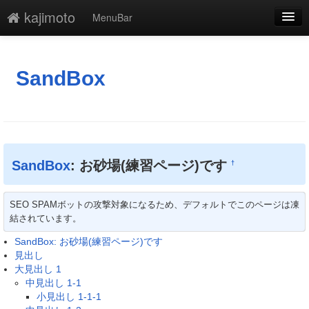
kajimoto
MenuBar
編集
添付
SandBox
凍結解除
新規
最終更新
SandBox
: お砂場(練習ページ)です
†
一覧
SEO SPAMボットの攻撃対象になるため、デフォルトでこのページは凍
単語検索
結されています。
SandBox: お砂場(練習ページ)です
見出し
大見出し 1
中見出し 1-1
小見出し 1-1-1