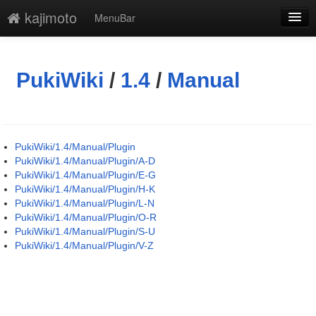
kajimoto
MenuBar
編集
添付
PukiWiki
/
1.4
/
Manual
凍結解除
新規
PukiWiki/1.4/Manual/Plugin
最終更新
PukiWiki/1.4/Manual/Plugin/A-D
PukiWiki/1.4/Manual/Plugin/E-G
一覧
PukiWiki/1.4/Manual/Plugin/H-K
PukiWiki/1.4/Manual/Plugin/L-N
単語検索
PukiWiki/1.4/Manual/Plugin/O-R
PukiWiki/1.4/Manual/Plugin/S-U
PukiWiki/1.4/Manual/Plugin/V-Z