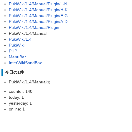
PukiWiki/1.4/Manual/Plugin/L-N
PukiWiki/1.4/Manual/Plugin/H-K
PukiWiki/1.4/Manual/Plugin/E-G
PukiWiki/1.4/Manual/Plugin/A-D
PukiWiki/1.4/Manual/Plugin
PukiWiki/1.4/Manual
PukiWiki/1.4
PukiWiki
PHP
MenuBar
InterWikiSandBox
今日の1件
PukiWiki/1.4/Manual
(1)
counter: 140
today: 1
yesterday: 1
online: 1