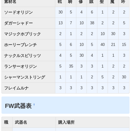
素材名
戦
騎
修
賊
聖
魔
吟
ソードオリジン
30
5
4
6
1
2
2
ダガーシャドー
13
7
10
38
2
2
5
マジックホブリック
2
1
2
2
10
30
3
ホーリーブレンチ
5
6
10
5
40
21
15
ナックルスピリッツ
4
5
30
4
1
1
3
ランサーオリジン
5
35
3
3
1
2
2
シャーマンストリング
1
1
1
2
5
2
30
フレイムルナ
3
3
3
3
3
3
3
FW武器表
†
職
武器名
購入場所