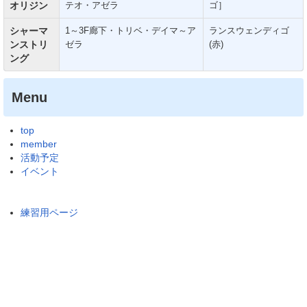
オリジン
テオ・アゼラ
ゴ］
シャーマ
1～3F廊下・トリベ・デイマ～ア
ランスウェンディゴ
ンストリ
ゼラ
(赤)
ング
Menu
top
member
活動予定
イベント
練習用ページ