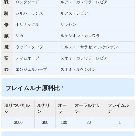
戦
ロングソード
ルアス・カレワラ・レビア
騎
シルバーランス
ルアス・レビア
修
ホザナックル
サラセン
賊
シカ
ルケシオン・カレワラ
魔
ウッドスタッフ
ミルレス・サラセン･ルケシオン
聖
ディムオーブ
スオミ・カレワラ・レビア
吟
エンジェルハープ
スオミ・ルケシオン
フレイムルナ原料比
†
凍りついたル
ルナリ
オー
オーラルナリ
フレイムル
シ
ン
ラ
ン
ナ
3000
300
100
20
1