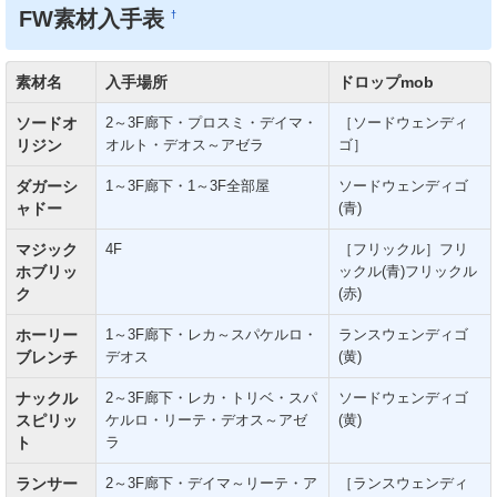
FW素材入手表
†
素材名
入手場所
ドロップmob
ソードオ
2～3F廊下・プロスミ・デイマ・
［ソードウェンディ
リジン
オルト・デオス～アゼラ
ゴ］
ダガーシ
1～3F廊下・1～3F全部屋
ソードウェンディゴ
ャドー
(青)
マジック
4F
［フリックル］フリ
ホブリッ
ックル(青)フリックル
ク
(赤)
ホーリー
1～3F廊下・レカ～スパケルロ・
ランスウェンディゴ
ブレンチ
デオス
(黄)
ナックル
2～3F廊下・レカ・トリベ・スパ
ソードウェンディゴ
スピリッ
ケルロ・リーテ・デオス～アゼ
(黄)
ト
ラ
ランサー
2～3F廊下・デイマ～リーテ・ア
［ランスウェンディ