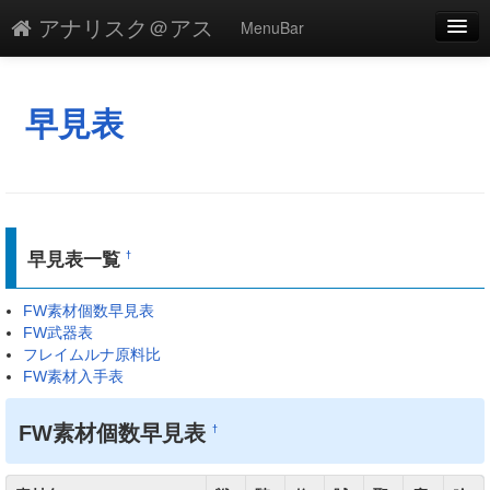
アナリスク＠アス
MenuBar
編集
添付
早見表
凍結
新規
最終更新
早見表一覧
†
一覧
FW素材個数早見表
単語検索
FW武器表
フレイムルナ原料比
FW素材入手表
FW素材個数早見表
†