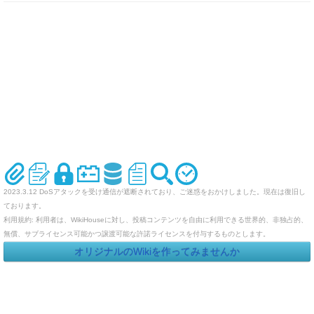
2023.3.12 DoSアタックを受け通信が遮断されており、ご迷惑をおかけしました。現在は復旧し
ております。
利用規約: 利用者は、WikiHouseに対し、投稿コンテンツを自由に利用できる世界的、非独占的、
無償、サブライセンス可能かつ譲渡可能な許諾ライセンスを付与するものとします。
オリジナルのWikiを作ってみませんか
Last-modified: 2007-11-07 (水) 04:36:10 (6850d)
エラー等で表示されないページがありましたら、URLを support@wikihouse.com までご連絡願い
ます。
Site admin:
WikiHouse - 無料レンタルWikiサービス
:
WikiHouseランキング