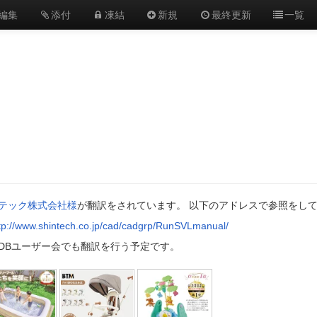
編集
添付
凍結
新規
最終更新
一覧
テック株式会社様
が翻訳をされています。 以下のアドレスで参照をし
tp://www.shintech.co.jp/cad/cadgrp/RunSVLmanual/
SDBユーザー会でも翻訳を行う予定です。