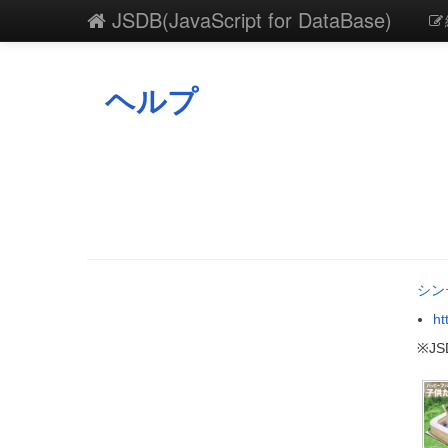
JSDB(JavaScript for DataBase)
ヘルプ
シン
ht
※J