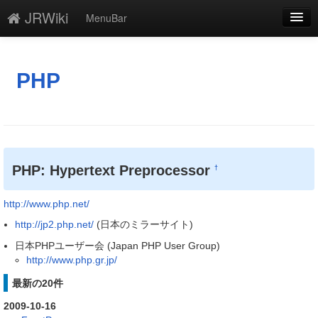
JRWiki
MenuBar
編集
添付
PHP
凍結
新規
最終更新
PHP: Hypertext Preprocessor
†
一覧
http://www.php.net/
単語検索
http://jp2.php.net/
(日本のミラーサイト)
日本PHPユーザー会 (Japan PHP User Group)
http://www.php.gr.jp/
最新の20件
2009-10-16