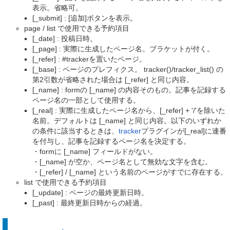
表示。省略可。
[_submit] : [追加]ボタンを表示。
page / list で使用できる予約項目
[_date] : 投稿日時。
[_page] : 実際に生成したページ名。ブラケットが付く。
[_refer] : #trackerを置いたページ。
[_base] : ページのプレフィクス。 tracker()/tracker_list() の
第2引数が省略された場合は [_refer] と同じ内容。
[_name] : formの [_name] の内容そのもの。記事を記録する
ページ名の一部として使用する。
[_real] : 実際に生成したページ名から、[_refer] + '/'を除いた
名前。デフォルトは [_name] と同じ内容。以下のいずれか
の条件に該当するときは、
tracker
プラグインが[_real]に連番
を付与し、記事を記録するページ名を決定する。
・formに [_name] フィールドがない。
・[_name] が空か、ページ名として無効な文字を含む。
・[_refer] / [_name] という名前のページがすでに存在する。
list で使用できる予約項目
[_update] : ページの最終更新日時。
[_past] : 最終更新日時からの経過。