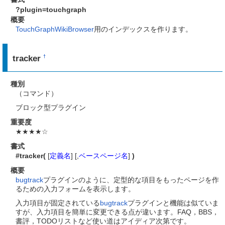
?plugin=touchgraph
概要
TouchGraphWikiBrowser
用のインデックスを作ります。
tracker
†
種別
（コマンド）
ブロック型プラグイン
重要度
★★★★☆
書式
#tracker(
[
定義名
] [,
ベースページ名
]
)
概要
bugtrack
プラグインのように、定型的な項目をもったページを作
るための入力フォームを表示します。
入力項目が固定されている
bugtrack
プラグインと機能は似ていま
すが、入力項目を簡単に変更できる点が違います。FAQ，BBS，
書評，TODOリストなど使い道はアイディア次第です。