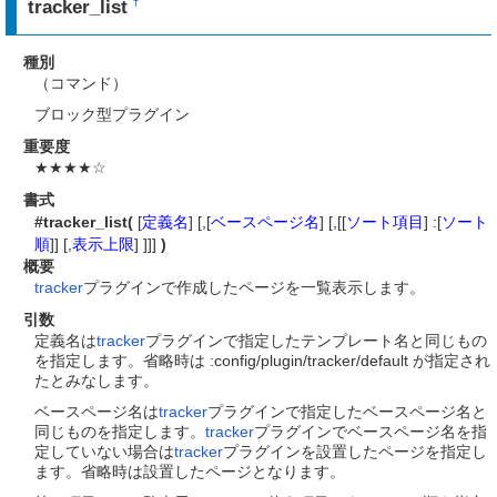
tracker_list
†
種別
（コマンド）
ブロック型プラグイン
重要度
★★★★☆
書式
#tracker_list(
[
定義名
] [,[
ベースページ名
] [,[[
ソート項目
] :[
ソート
順
]] [,
表示上限
] ]]]
)
概要
tracker
プラグインで作成したページを一覧表示します。
引数
定義名は
tracker
プラグインで指定したテンプレート名と同じもの
を指定します。省略時は :config/plugin/tracker/default が指定され
たとみなします。
ベースページ名は
tracker
プラグインで指定したベースページ名と
同じものを指定します。
tracker
プラグインでベースページ名を指
定していない場合は
tracker
プラグインを設置したページを指定し
ます。省略時は設置したページとなります。