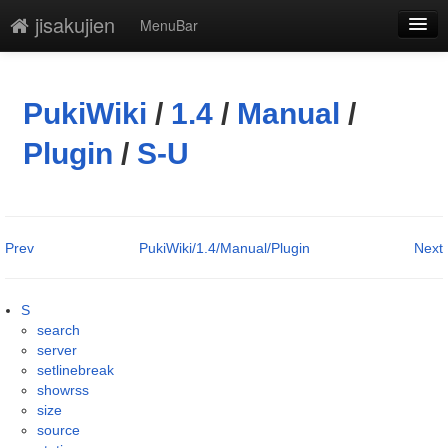
jisakujien
MenuBar
編集
添付
PukiWiki
/
1.4
/
Manual
/
凍結解除
Plugin
/
S-U
新規
最終更新
Prev
PukiWiki/1.4/Manual/Plugin
Next
一覧
単語検索
S
search
server
setlinebreak
showrss
size
source