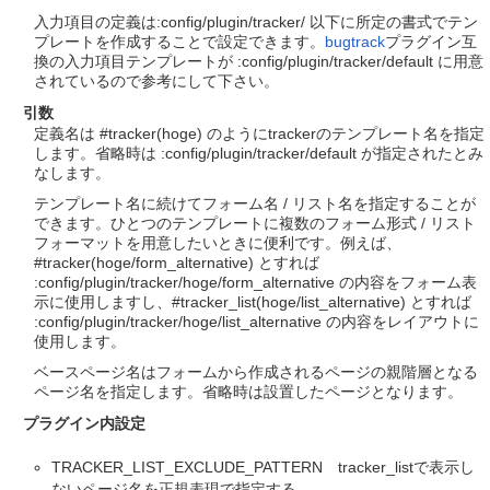
入力項目の定義は:config/plugin/tracker/ 以下に所定の書式でテン
プレートを作成することで設定できます。
bugtrack
プラグイン互
換の入力項目テンプレートが :config/plugin/tracker/default に用意
されているので参考にして下さい。
引数
定義名は #tracker(hoge) のようにtrackerのテンプレート名を指定
します。省略時は :config/plugin/tracker/default が指定されたとみ
なします。
テンプレート名に続けてフォーム名 / リスト名を指定することが
できます。ひとつのテンプレートに複数のフォーム形式 / リスト
フォーマットを用意したいときに便利です。例えば、
#tracker(hoge/form_alternative) とすれば
:config/plugin/tracker/hoge/form_alternative の内容をフォーム表
示に使用しますし、#tracker_list(hoge/list_alternative) とすれば
:config/plugin/tracker/hoge/list_alternative の内容をレイアウトに
使用します。
ベースページ名はフォームから作成されるページの親階層となる
ページ名を指定します。省略時は設置したページとなります。
プラグイン内設定
TRACKER_LIST_EXCLUDE_PATTERN tracker_listで表示し
ないページ名を正規表現で指定する