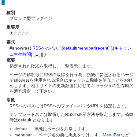
種別
ブロック型プラグイン
重要度
★☆☆☆☆
書式
#showrss(
RSSへのパス
[,[
default
|
menubar
|
recent
] [,[
キャッシ
ュ生存時間
] [,
1
]]]
)
概要
指定されたRSSを取得し、一覧表示します。
ページの解釈毎にRSSの取得を行う為、頻繁に参照されるページ
でshowrssを使用される場合はキャッシュ機能を使うことをお勧
めします。相手サイトの更新頻度に応じてキャッシュの生存時間
を適宜設定して下さい。
引数
RSSへのパスにはRSSへのファイルパスやURLを指定します。
テンプレート名には取得したRSSの表示方法を指定します。省略
時はdefault となります。
default － 単純にページを列挙します。
menubar － ページ名の前に黒丸をつけます。
MenuBar
など、