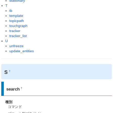
stationary
T
tb
template
topicpath
touchgraph
tracker
tracker_list
U
unfreeze
update_entities
S
†
search
†
種別
コマンド