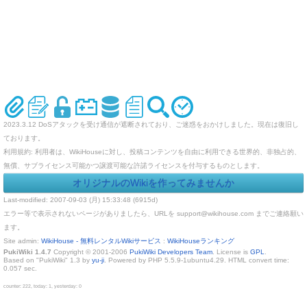
2023.3.12 DoSアタックを受け通信が遮断されており、ご迷惑をおかけしました。現在は復旧し
ております。
利用規約: 利用者は、WikiHouseに対し、投稿コンテンツを自由に利用できる世界的、非独占的、
無償、サブライセンス可能かつ譲渡可能な許諾ライセンスを付与するものとします。
オリジナルのWikiを作ってみませんか
Last-modified: 2007-09-03 (月) 15:33:48 (6915d)
エラー等で表示されないページがありましたら、URLを support@wikihouse.com までご連絡願い
ます。
Site admin:
WikiHouse - 無料レンタルWikiサービス
:
WikiHouseランキング
PukiWiki 1.4.7
Copyright © 2001-2006
PukiWiki Developers Team
. License is
GPL
.
Based on "PukiWiki" 1.3 by
yu-ji
. Powered by PHP 5.5.9-1ubuntu4.29. HTML convert time:
0.057 sec.
counter: 222, today: 1, yesterday: 0