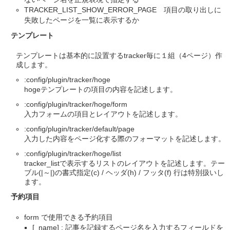
TRACKER_LIST_SHOW_ERROR_PAGE 項目の取り出しに
失敗したページを一覧に表示するか
テンプレート
テンプレートは基本的に設置するtracker毎に１組（4ページ）作
成します。
:config/plugin/tracker/hoge
hogeテンプレートの項目の内容を記述します。
:config/plugin/tracker/hoge/form
入力フォームの項目とレイアウトを記述します。
:config/plugin/tracker/default/page
入力した内容をページ化する際のフォーマットを記述します。
:config/plugin/tracker/hoge/list
tracker_listで表示するリストのレイアウトを記述します。テー
ブル(|～|)の書式指定(c) / ヘッダ(h) / フッタ(f) 行は特別扱いし
ます。
予約項目
form で使用できる予約項目
[_name] : 記事を記録するページ名を入力するフィールドを