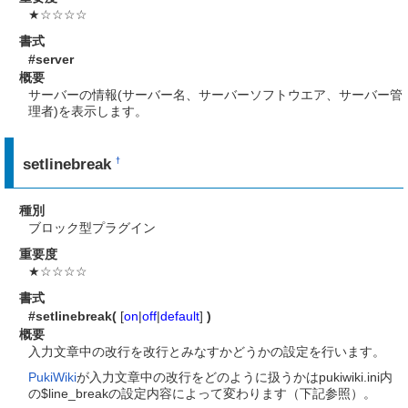
★☆☆☆☆
書式
#server
概要
サーバーの情報(サーバー名、サーバーソフトウエア、サーバー管
理者)を表示します。
setlinebreak
†
種別
ブロック型プラグイン
重要度
★☆☆☆☆
書式
#setlinebreak(
[
on
|
off
|
default
]
)
概要
入力文章中の改行を改行とみなすかどうかの設定を行います。
PukiWiki
が入力文章中の改行をどのように扱うかはpukiwiki.ini内
の$line_breakの設定内容によって変わります（下記参照）。