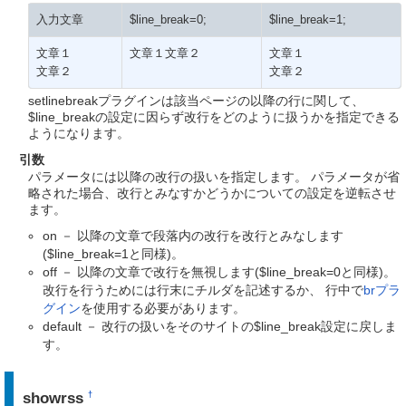
入力文章
$line_break=0;
$line_break=1;
文章１
文章１文章２
文章１
文章２
文章２
setlinebreakプラグインは該当ページの以降の行に関して、
$line_breakの設定に因らず改行をどのように扱うかを指定できる
ようになります。
引数
パラメータには以降の改行の扱いを指定します。 パラメータが省
略された場合、改行とみなすかどうかについての設定を逆転させ
ます。
on － 以降の文章で段落内の改行を改行とみなします
($line_break=1と同様)。
off － 以降の文章で改行を無視します($line_break=0と同様)。
改行を行うためには行末にチルダを記述するか、 行中で
brプラ
グイン
を使用する必要があります。
default － 改行の扱いをそのサイトの$line_break設定に戻しま
す。
showrss
†