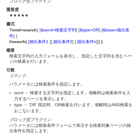
ブロック型プラグイン
重要度
★★★★★
書式
?cmd=search
{ [
&word=検索文字列
] [
&type=OR
] [
&base=抽出条
件
] }
#search(
[
抽出条件1
[[,
抽出条件2
] [,
抽出条件n
]]]
)
概要
検索文字列の入力フォームを表示し、 指定した文字列を含むペー
ジの検索を行います。
引数
コマンド:
パラメータには検索条件を指定します。
word － 検索する文字列を指定します。省略時は検索条件を入
力するページを表示します。
type － 'OR' 指定時、OR検索を行います。省略時はAND検索を
おこないます。
ブロック型プラグイン:
パラメータには検索条件フォームで表示する検索対象ページの抽
出条件を指定します。