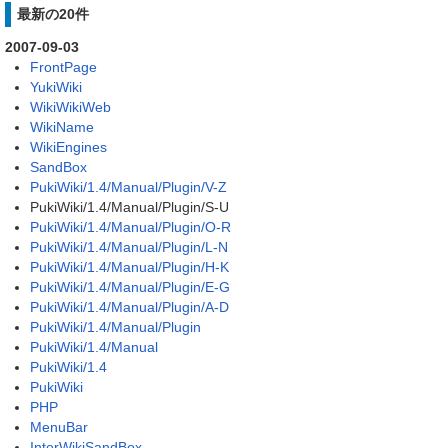
最新の20件
2007-09-03
FrontPage
YukiWiki
WikiWikiWeb
WikiName
WikiEngines
SandBox
PukiWiki/1.4/Manual/Plugin/V-Z
PukiWiki/1.4/Manual/Plugin/S-U
PukiWiki/1.4/Manual/Plugin/O-R
PukiWiki/1.4/Manual/Plugin/L-N
PukiWiki/1.4/Manual/Plugin/H-K
PukiWiki/1.4/Manual/Plugin/E-G
PukiWiki/1.4/Manual/Plugin/A-D
PukiWiki/1.4/Manual/Plugin
PukiWiki/1.4/Manual
PukiWiki/1.4
PukiWiki
PHP
MenuBar
InterWikiSandBox