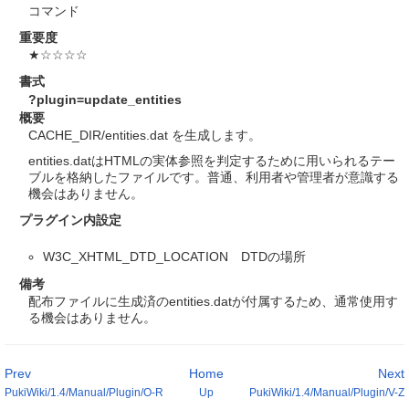
コマンド
重要度
★☆☆☆☆
書式
?plugin=update_entities
概要
CACHE_DIR/entities.dat を生成します。
entities.datはHTMLの実体参照を判定するために用いられるテー
ブルを格納したファイルです。普通、利用者や管理者が意識する
機会はありません。
プラグイン内設定
W3C_XHTML_DTD_LOCATION DTDの場所
備考
配布ファイルに生成済のentities.datが付属するため、通常使用す
る機会はありません。
Prev
Home
Next
PukiWiki/1.4/Manual/Plugin/O-R
Up
PukiWiki/1.4/Manual/Plugin/V-Z