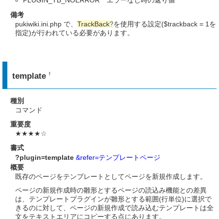
備考
pukiwiki.ini.php で、
TrackBack
?
を使用する設定($trackback = 1を
指定)が行われている必要があります。
template
†
種別
コマンド
重要度
★★★★☆
書式
?plugin=template
&refer=テンプレートページ
概要
既存のページをテンプレートとしてページを新規作成します。
ページの新規作成時の雛形とするページの読込み機能との差異
は、テンプレートプラグインが雛形とする範囲(行単位)に選択で
きるのに対して、ページの新規作成で読み込むテンプレートは全
文をテキストエリアにコピーする点にあります。