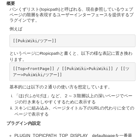
概要
パンくずリスト(topicpath)と呼ばれる、現在参照しているウェブ
ページの階層を表現するユーザーインターフェースを提供するプ
ラグインです。
例えば
[[PukiWiki/ツアー]]
というページに#topicpathと書くと、以下の様な表記に置き換わ
ります。
[[Top>FrontPage]] / [[PukiWiki>PukiWiki]] / [[ツ
アー>PukiWiki/ツアー]]
基本的には以下の２通りの使い方を想定しています。
「ほげ/ふが/げほ」など、２～３階層以上の深いページでペー
ジの行き来をしやすくするために表示する
スキンに組み込み、ページタイトル下のURLの代わりに全ての
ページで表示する
プラグイン内設定
PLUGIN_TOPICPATH_TOP_DISPLAY defaultpageを一番最