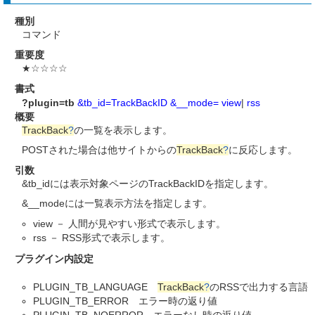
種別
コマンド
重要度
★☆☆☆☆
書式
?plugin=tb
&tb_id=TrackBackID
&__mode=
view
|
rss
概要
TrackBack
?
の一覧を表示します。
POSTされた場合は他サイトからの
TrackBack
?
に反応します。
引数
&tb_idには表示対象ページのTrackBackIDを指定します。
&__modeには一覧表示方法を指定します。
view － 人間が見やすい形式で表示します。
rss － RSS形式で表示します。
プラグイン内設定
PLUGIN_TB_LANGUAGE
TrackBack
?
のRSSで出力する言語
PLUGIN_TB_ERROR エラー時の返り値
PLUGIN_TB_NOERROR エラーなし時の返り値