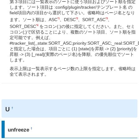
第３項目には一覧表示のソートに使う項目およびソート順を指定
します。ソート項目は :config/plugin/tracker/テンプレート名 の
field項目内の項目から選択して下さい。省略時はページ名となり
*1
*2
*3
ます。ソート順は、ASC
、DESC
、SORT_ASC
、
*4
SORT_DESC
をコロン(:)の後に指定してください。また、セミ
コロン(;)で区切ることにより、複数のソート項目、ソート順を指
定可能です。例えば、
#tracker_list(,,state:SORT_ASC;priority:SORT_ASC;_real:SORT
と指定した場合は、項目ごとに (1) [state]を昇順 -> (2) [priority]を
昇順 -> (3) [_real](実際のページ名)を降順、の優先順位でソート
します。
表示上限は一覧表示するページ数の上限を指定します。省略時は
全て表示されます。
U
†
unfreeze
†