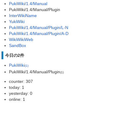
PukiWiki/1.4/Manual
PukiWiki/1.4/Manual/Plugin
InterWikiName
YukiWiki
PukiWiki/1.4/Manual/Plugin/L-N
PukiWiki/1.4/Manual/Plugin/A-D
WikiWikiWeb
SandBox
今日の2件
PukiWiki
(1)
PukiWiki/1.4/Manual/Plugin
(1)
counter: 307
today: 1
yesterday: 0
online: 1