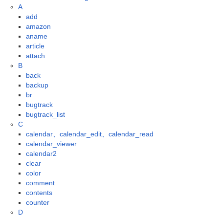
A
add
amazon
aname
article
attach
B
back
backup
br
bugtrack
bugtrack_list
C
calendar、calendar_edit、calendar_read
calendar_viewer
calendar2
clear
color
comment
contents
counter
D