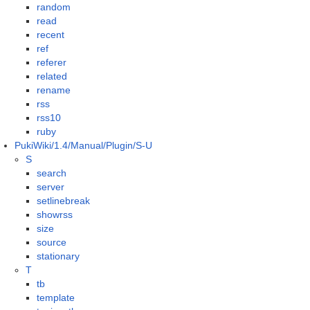
random
read
recent
ref
referer
related
rename
rss
rss10
ruby
PukiWiki/1.4/Manual/Plugin/S-U
S
search
server
setlinebreak
showrss
size
source
stationary
T
tb
template