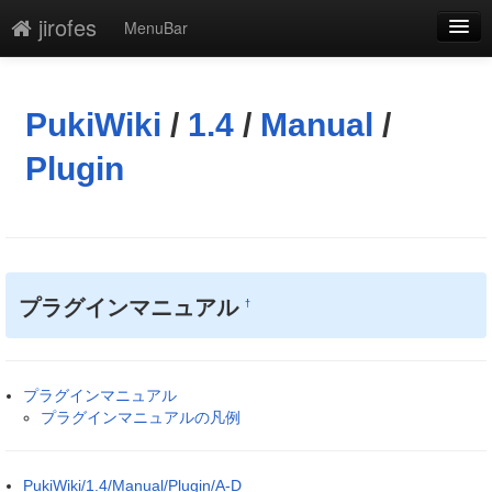
jirofes
MenuBar
編集
添付
PukiWiki
/
1.4
/
Manual
/
凍結解除
Plugin
新規
最終更新
一覧
プラグインマニュアル
†
単語検索
プラグインマニュアル
プラグインマニュアルの凡例
PukiWiki/1.4/Manual/Plugin/A-D