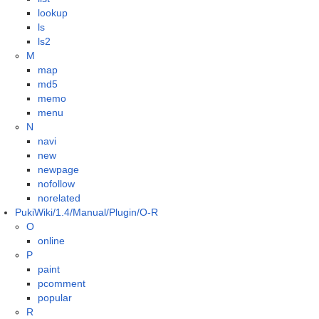
lookup
ls
ls2
M
map
md5
memo
menu
N
navi
new
newpage
nofollow
norelated
PukiWiki/1.4/Manual/Plugin/O-R
O
online
P
paint
pcomment
popular
R