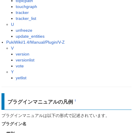
topicpath
touchgraph
tracker
tracker_list
U
unfreeze
update_entities
PukiWiki/1.4/Manual/Plugin/V-Z
V
version
versionlist
vote
Y
yetlist
プラグインマニュアルの凡例
†
プラグインマニュアルは以下の形式で記述されています。
プラグイン名