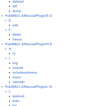
deleted
diff
dump
PukiWiki/1.4/Manual/Plugin/E-G
E
edit
F
filelist
freeze
PukiWiki/1.4/Manual/Plugin/H-K
H
hr
I
img
include
includesubmenu
insert
interwiki
PukiWiki/1.4/Manual/Plugin/L-N
L
lastmod
links
list