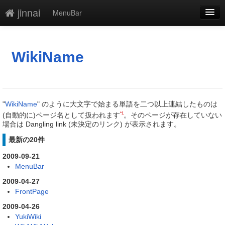
jinnai
MenuBar
編集
添付
WikiName
凍結
新規
"
WikiName
" のように大文字で始まる単語を二つ以上連結したものは
最終更新
*1
(自動的に)ページ名として扱われます
。そのページが存在していない
場合は Dangling link (未決定のリンク) が表示されます。
一覧
最新の20件
単語検索
2009-09-21
MenuBar
2009-04-27
FrontPage
2009-04-26
YukiWiki