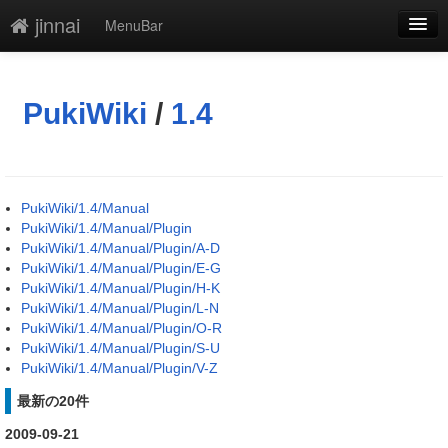
jinnai
MenuBar
編集
添付
PukiWiki
/
1.4
凍結解除
新規
PukiWiki/1.4/Manual
最終更新
PukiWiki/1.4/Manual/Plugin
PukiWiki/1.4/Manual/Plugin/A-D
一覧
PukiWiki/1.4/Manual/Plugin/E-G
PukiWiki/1.4/Manual/Plugin/H-K
単語検索
PukiWiki/1.4/Manual/Plugin/L-N
PukiWiki/1.4/Manual/Plugin/O-R
PukiWiki/1.4/Manual/Plugin/S-U
PukiWiki/1.4/Manual/Plugin/V-Z
最新の20件
2009-09-21