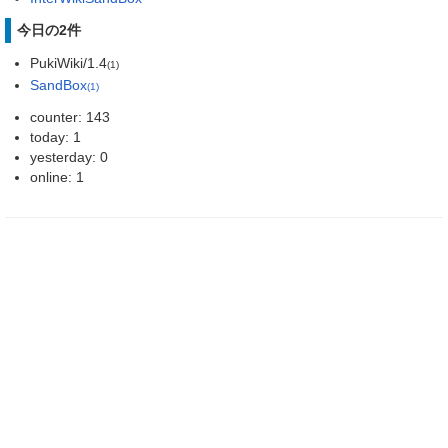
今日の2件
PukiWiki/1.4
(1)
SandBox
(1)
counter: 143
today: 1
yesterday: 0
online: 1