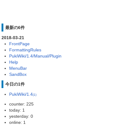
最新の6件
2018-03-21
FrontPage
FormattingRules
PukiWiki/1.4/Manual/Plugin
Help
MenuBar
SandBox
今日の1件
PukiWiki/1.4
(1)
counter: 225
today: 1
yesterday: 0
online: 1