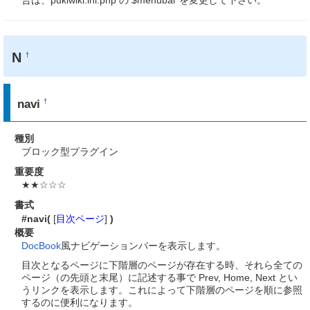
N
†
navi
†
種別
ブロック型プラグイン
重要度
★★☆☆☆
書式
#navi(
[
目次ページ
]
)
概要
DocBook
風ナビゲーションバーを表示します。
目次となるページに下階層のページが存在する時、それら全ての
ページ（の先頭と末尾）に記述する事で Prev, Home, Next とい
うリンクを表示します。これによって下階層のページを順に参照
するのに便利になります。