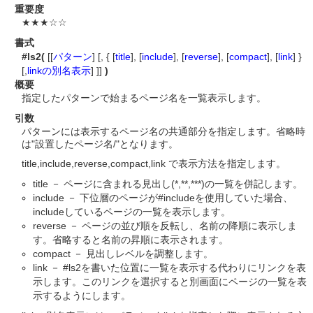
重要度
★★★☆☆
書式
#ls2(
[[
パターン
] [, { [
title
], [
include
], [
reverse
], [
compact
], [
link
] }
[,
linkの別名表示
] ]]
)
概要
指定したパターンで始まるページ名を一覧表示します。
引数
パターンには表示するページ名の共通部分を指定します。省略時
は"設置したページ名/"となります。
title,include,reverse,compact,link で表示方法を指定します。
title － ページに含まれる見出し(*,**,***)の一覧を併記します。
include － 下位層のページが#includeを使用していた場合、
includeしているページの一覧を表示します。
reverse － ページの並び順を反転し、名前の降順に表示しま
す。省略すると名前の昇順に表示されます。
compact － 見出しレベルを調整します。
link － #ls2を書いた位置に一覧を表示する代わりにリンクを表
示します。このリンクを選択すると別画面にページの一覧を表
示するようにします。