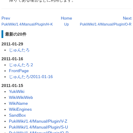
障りである場合などに利用します。
Prev
Home
Next
PukiWiki/1.4/Manual/Plugin/H-K
Up
PukiWiki/1.4/Manual/Plugin/O-R
最新の20件
2011-01-29
じゅんたろ
2011-01-16
じゅんたろ２
FrontPage
じゅんたろ/2011-01-16
2011-01-15
YukiWiki
WikiWikiWeb
WikiName
WikiEngines
SandBox
PukiWiki/1.4/Manual/Plugin/V-Z
PukiWiki/1.4/Manual/Plugin/S-U
PukiWiki/1.4/Manual/Plugin/O-R