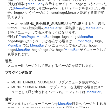
例えば通常は
MenuBar
を表示するサイトで、hogeというページだ
けは
MenuBar
の代わりにhogeMenuというページを表示したい場
合、hogeというページに #menu(hogeMenu) と記述する事で実
現できます。
ソース中のMENU_ENABLE_SUBMENU をTRUEとすると、表示
中のページの上位階層の
MenuBar
か、同階層にある
MenuBar
ペー
ジをメニューとして表示するようになります。
例えば
FrontPage
,
MenuBar
, hoge, fuga, hoge/
MenuBar
,
hoge/hoge というページが存在する場合は、
FrontPage
、fuga、
MenuBar
では
MenuBar
がメニューとして表示され、hoge,
hoge/
MenuBar
, hoge/hogeでは hoge/
MenuBar
がメニューとして
表示されます。
引数
メニュー用ページとして表示するページ名を指定します。
プラグイン内設定
MENU_ENABLE_SUBMENU サブメニューを使用するか
MENU_SUBMENUBAR サブメニューを使用する場合にメニ
ューとして呼び出されるページ名。デフォルトは
MenuBar
。
備考
デフォルトのメニュー用ページを
MenuBar
以外のページとする場
合は、pukiwiki.ini.php の $menubar を変更して下さい。