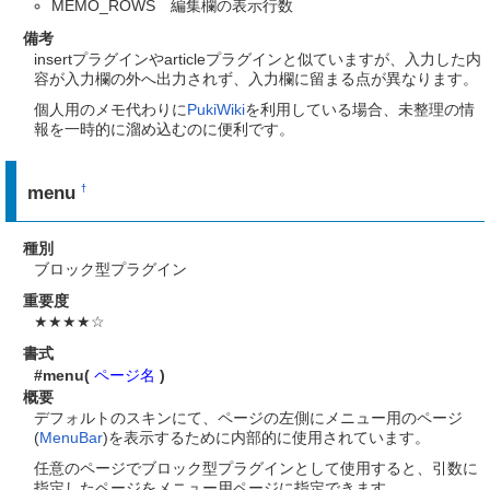
MEMO_ROWS 編集欄の表示行数
備考
insertプラグインやarticleプラグインと似ていますが、入力した内
容が入力欄の外へ出力されず、入力欄に留まる点が異なります。
個人用のメモ代わりに
PukiWiki
を利用している場合、未整理の情
報を一時的に溜め込むのに便利です。
menu
†
種別
ブロック型プラグイン
重要度
★★★★☆
書式
#menu(
ページ名
)
概要
デフォルトのスキンにて、ページの左側にメニュー用のページ
(
MenuBar
)を表示するために内部的に使用されています。
任意のページでブロック型プラグインとして使用すると、引数に
指定したページをメニュー用ページに指定できます。