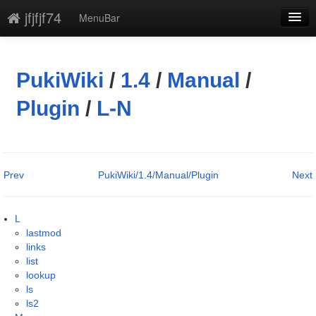
jfjfjf74
MenuBar
編集
添付
PukiWiki
/
1.4
/
Manual
/
凍結解除
Plugin
/
L-N
新規
最終更新
Prev
PukiWiki/1.4/Manual/Plugin
Next
一覧
単語検索
L
lastmod
links
list
lookup
ls
ls2