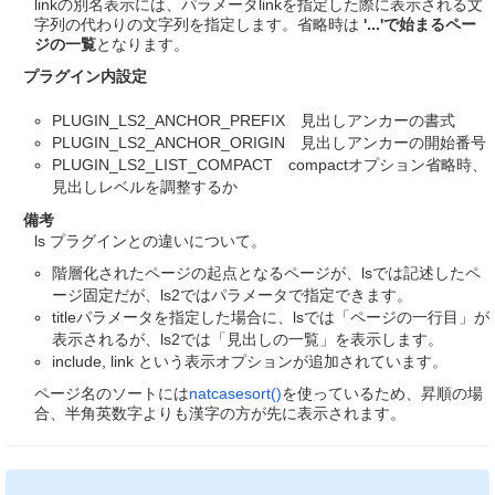
linkの別名表示には、パラメータlinkを指定した際に表示される文
字列の代わりの文字列を指定します。省略時は
'...'で始まるペー
ジの一覧
となります。
プラグイン内設定
PLUGIN_LS2_ANCHOR_PREFIX 見出しアンカーの書式
PLUGIN_LS2_ANCHOR_ORIGIN 見出しアンカーの開始番号
PLUGIN_LS2_LIST_COMPACT compactオプション省略時、
見出しレベルを調整するか
備考
ls プラグインとの違いについて。
階層化されたページの起点となるページが、lsでは記述したペ
ージ固定だが、ls2ではパラメータで指定できます。
titleパラメータを指定した場合に、lsでは「ページの一行目」が
表示されるが、ls2では「見出しの一覧」を表示します。
include, link という表示オプションが追加されています。
ページ名のソートには
natcasesort()
を使っているため、昇順の場
合、半角英数字よりも漢字の方が先に表示されます。