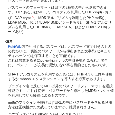
パスワード用文字列を出力します。
パスワードのフォーマットは以下の8種類の中から選択できま
す。 DESあるいはMD5アルゴリズムを利用したPHP crypt() およ
*1
び LDAP crypt
、 MD5 アルゴリズムを利用したPHP md5()、
LDAP MD5、およびLDAP SMD5(シードあり)、 SHA-1 アルゴリ
ズムを利用したPHP sha()、LDAP SHA、および LDAP SSHA(シ
ードあり)
備考
PukiWiki
内で利用するパスワードは、パスワード文字列そのもの
の代わりに、 実際のパスワードから導出された文字列(セキュリ
ティハッシュ)を保存することが可能です。
これは悪意ある者にpukiwiki.ini.phpの中身を覗き見られた場合
に、 パスワードが安易に漏洩しない事を目的としたものです。
SHA-1 アルゴリズムを利用するためには、PHP 4.3.0 以降を使用
するか mhash エクステンションを導入する必要があります。
プラグイン名に反してMD5以外のパスワードフォーマットも選択
可能です。 これは従来、パスワードから導出したMD5ハッシュ値
を利用していた経緯によるものです。
md5のプラグインを呼び出すURLの中にパスワードを含める利用
方法は互換性のため残っていますが、推奨されません。
このプラグインは PKWK_SAFE_MODE ないし