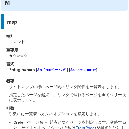
M
†
map
†
種別
コマンド
重要度
★☆☆☆☆
書式
?plugin=map
[
&refer=ページ名
] [
&reverse=true
]
概要
サイトマップの様にページ間のリンク関係を一覧表示します。
指定したページを起点に、リンクで辿れるページを全てツリー状
に表示します。
引数
引数には一覧表示方法のオプションを指定します。
&refer=ページ名 － 起点となるページを指定します。省略する
と、サイトのトップページ(通常は
FrontPage
)が起点となりま