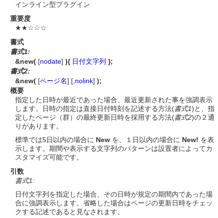
インライン型プラグイン
重要度
★★☆☆☆
書式
書式1:
&new(
[
nodate
]
){
日付文字列
};
書式2:
&new(
[
ページ名
] [,
nolink
]
);
概要
指定した日時が最近であった場合、最近更新された事を強調表示
します。日時の指定は直接日付時刻を記述する方法(
書式1
)と、指
定したページ（群）の最終更新日時を採用する方法(
書式2
)の２通
りがあります。
標準では5日以内の場合に
New
を、１日以内の場合に
New!
を表
示します。期間や表示する文字列のパターンは設置者によってカ
スタマイズ可能です。
引数
書式1:
日付文字列を指定した場合、その日時が規定の期間内であった場
合に強調表示します。省略した場合はページの更新日時をチェッ
クする記述であると見なされます。