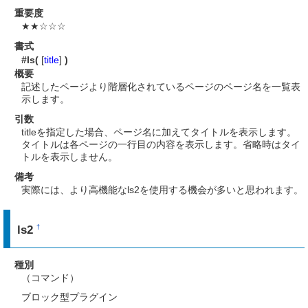
重要度
★★☆☆☆
書式
#ls(
[
title
]
)
概要
記述したページより階層化されているページのページ名を一覧表
示します。
引数
titleを指定した場合、ページ名に加えてタイトルを表示します。
タイトルは各ページの一行目の内容を表示します。省略時はタイ
トルを表示しません。
備考
実際には、より高機能なls2を使用する機会が多いと思われます。
ls2
†
種別
（コマンド）
ブロック型プラグイン