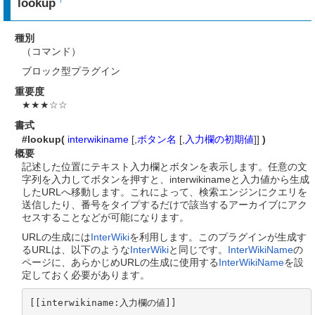
lookup
種別
（コマンド）
ブロック型プラグイン
重要度
★★★☆☆
書式
#lookup(
interwikiname
[,
ボタン名
[,
入力欄の初期値
]]
)
概要
記述した位置にテキスト入力欄とボタンを表示します。任意の文
字列を入力してボタンを押すと、interwikinameと入力値から生成
したURLへ移動します。これによって、検索エンジンにクエリを
送信したり、番号をタイプするだけで該当するアーカイブにアク
セスすることなどが可能になります。
URLの生成には
InterWiki
を利用します。このプラグインが生成す
るURLは、以下のような
InterWiki
と同じです。
InterWikiName
の
ページに、あらかじめURLの生成に使用する
InterWikiName
を設
定しておく必要があります。
[[interwikiname:入力欄の値]]