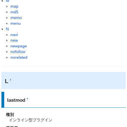
M
map
md5
memo
menu
N
navi
new
newpage
nofollow
norelated
L
†
lastmod
†
種別
インライン型プラグイン