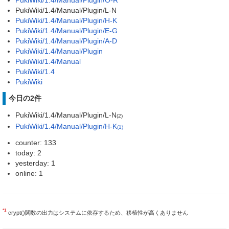
PukiWiki/1.4/Manual/Plugin/L-N
PukiWiki/1.4/Manual/Plugin/H-K
PukiWiki/1.4/Manual/Plugin/E-G
PukiWiki/1.4/Manual/Plugin/A-D
PukiWiki/1.4/Manual/Plugin
PukiWiki/1.4/Manual
PukiWiki/1.4
PukiWiki
今日の2件
PukiWiki/1.4/Manual/Plugin/L-N
(2)
PukiWiki/1.4/Manual/Plugin/H-K
(1)
counter: 133
today: 2
yesterday: 1
online: 1
*1
crypt()関数の出力はシステムに依存するため、移植性が高くありません