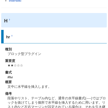
interwiki
H
†
hr
†
種別
ブロック型プラグイン
重要度
★★☆☆☆
書式
#hr
概要
文中に水平線を挿入します。
備考
段落やリスト、テーブル内など、通常の水平線書式(----)ではブロ
ックを抜けてしまう個所で水平線を挿入するために用います。リ
スト内など左右マージンが設定されている場合は、それを引き継