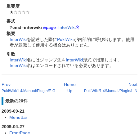
重要度
★☆☆☆☆
書式
?cmd=interwiki
&page=
InterWiki
名
概要
InterWiki
を記述した際に
PukiWiki
が内部的に呼び出します。使用
者が意識して使用する機会はありません。
引数
InterWiki
名にはジャンプ先を
InterWiki
形式で指定します。
InterWiki
名はエンコードされている必要があります。
Prev
Home
Next
PukiWiki/1.4/Manual/Plugin/E-G
Up
PukiWiki/1.4/Manual/Plugin/L-N
最新の20件
2009-09-21
MenuBar
2009-04-27
FrontPage