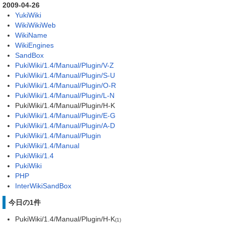
2009-04-26
YukiWiki
WikiWikiWeb
WikiName
WikiEngines
SandBox
PukiWiki/1.4/Manual/Plugin/V-Z
PukiWiki/1.4/Manual/Plugin/S-U
PukiWiki/1.4/Manual/Plugin/O-R
PukiWiki/1.4/Manual/Plugin/L-N
PukiWiki/1.4/Manual/Plugin/H-K
PukiWiki/1.4/Manual/Plugin/E-G
PukiWiki/1.4/Manual/Plugin/A-D
PukiWiki/1.4/Manual/Plugin
PukiWiki/1.4/Manual
PukiWiki/1.4
PukiWiki
PHP
InterWikiSandBox
今日の1件
PukiWiki/1.4/Manual/Plugin/H-K
(1)