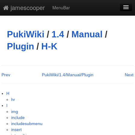
jamescooper
MenuBar
編集
添付
PukiWiki
/
1.4
/
Manual
/
凍結解除
Plugin
/
H-K
新規
最終更新
Prev
PukiWiki/1.4/Manual/Plugin
Next
一覧
単語検索
H
hr
I
img
include
includesubmenu
insert