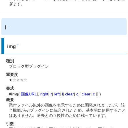
ぎます。
I
†
img
†
種別
ブロック型プラグイン
重要度
★☆☆☆☆
書式
#img(
画像URL
[,
right
|
r
|
left
|
l
|
clear
|
c
,[
clear
|
c
]]
)
概要
添付ファイル以外の画像を表示するために開発されましたが、該
当機能がrefプラグインに統合されたため、基本的に使用すること
はありません。過去との互換性のために残っています。
引数