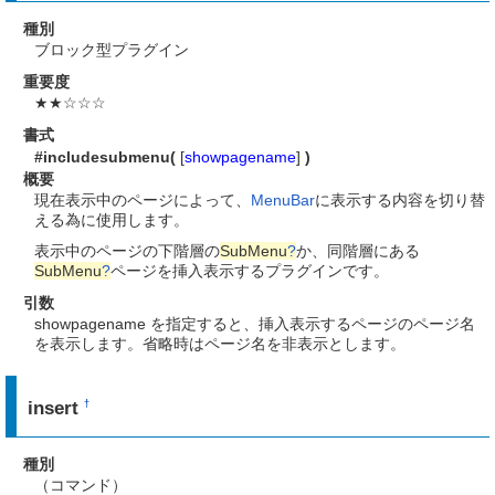
種別
ブロック型プラグイン
重要度
★★☆☆☆
書式
#includesubmenu(
[
showpagename
]
)
概要
現在表示中のページによって、
MenuBar
に表示する内容を切り替
える為に使用します。
表示中のページの下階層の
SubMenu
?
か、同階層にある
SubMenu
?
ページを挿入表示するプラグインです。
引数
showpagename を指定すると、挿入表示するページのページ名
を表示します。省略時はページ名を非表示とします。
insert
†
種別
（コマンド）