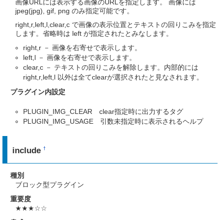
画像URLには表示する画像のURLを指定します。 画像には
jpeg(jpg), gif, png のみ指定可能です。
right,r,left,l,clear,c で画像の表示位置とテキストの回りこみを指定
します。省略時は left が指定されたとみなします。
right,r － 画像を右寄せで表示します。
left,l － 画像を右寄せで表示します。
clear,c － テキストの回りこみを解除します。内部的には
right,r,left,l 以外は全てclearが選択されたと見なされます。
プラグイン内設定
PLUGIN_IMG_CLEAR clear指定時に出力するタグ
PLUGIN_IMG_USAGE 引数未指定時に表示されるヘルプ
include
†
種別
ブロック型プラグイン
重要度
★★★☆☆