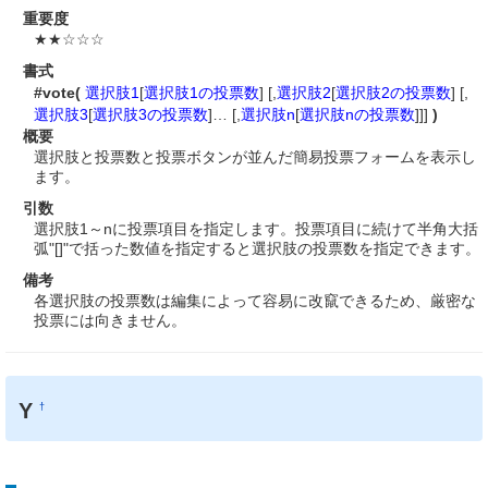
重要度
★★☆☆☆
書式
#vote(
選択肢1
[
選択肢1の投票数
] [,
選択肢2
[
選択肢2の投票数
] [,
選択肢3
[
選択肢3の投票数
]… [,
選択肢n
[
選択肢nの投票数
]]]
)
概要
選択肢と投票数と投票ボタンが並んだ簡易投票フォームを表示し
ます。
引数
選択肢1～nに投票項目を指定します。投票項目に続けて半角大括
弧"[]"で括った数値を指定すると選択肢の投票数を指定できます。
備考
各選択肢の投票数は編集によって容易に改竄できるため、厳密な
投票には向きません。
Y
†