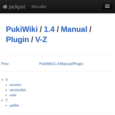
jackpot
MenuBar
編集
添付
PukiWiki
/
1.4
/
Manual
/
凍結解除
Plugin
/
V-Z
新規
最終更新
Prev
PukiWiki/1.4/Manual/Plugin
一覧
単語検索
V
version
versionlist
vote
Y
yetlist