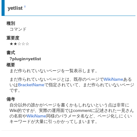
yetlist
†
種別
コマンド
重要度
★★☆☆☆
書式
?plugin=yetlist
概要
まだ作られていないページを一覧表示します。
まだ作られていないページとは、既存のページで
WikiName
ある
いは
BracketName
で指定されていて、まだ作られていないページ
です。
備考
自分以外の誰かがページを書くかもしれないという点は非常に
Wiki的ですが、実際の運用面ではcommentに記述された一見さん
の名前や
WikiName
同様のパラメータ名など、ページ化しにくい
キーワードが大量に引っかかってしまいます。