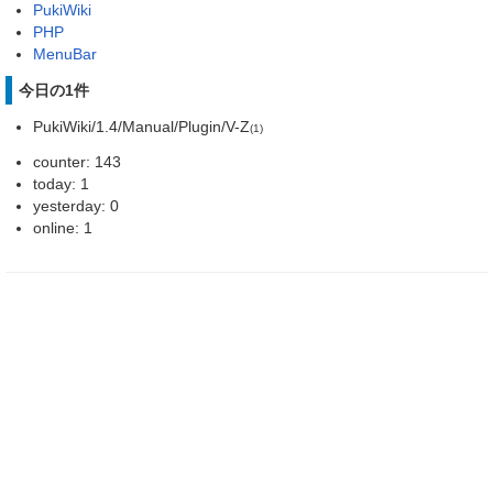
PukiWiki
PHP
MenuBar
今日の1件
PukiWiki/1.4/Manual/Plugin/V-Z
(1)
counter: 143
today: 1
yesterday: 0
online: 1