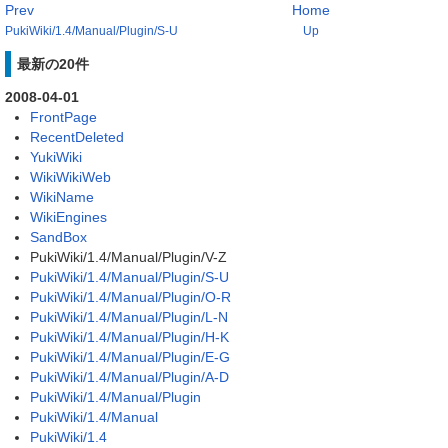
Prev
Home
PukiWiki/1.4/Manual/Plugin/S-U
Up
最新の20件
2008-04-01
FrontPage
RecentDeleted
YukiWiki
WikiWikiWeb
WikiName
WikiEngines
SandBox
PukiWiki/1.4/Manual/Plugin/V-Z
PukiWiki/1.4/Manual/Plugin/S-U
PukiWiki/1.4/Manual/Plugin/O-R
PukiWiki/1.4/Manual/Plugin/L-N
PukiWiki/1.4/Manual/Plugin/H-K
PukiWiki/1.4/Manual/Plugin/E-G
PukiWiki/1.4/Manual/Plugin/A-D
PukiWiki/1.4/Manual/Plugin
PukiWiki/1.4/Manual
PukiWiki/1.4