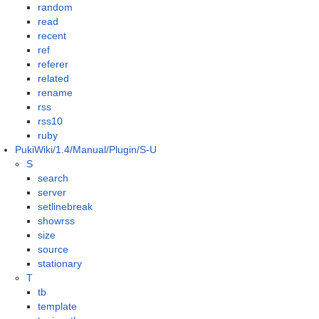
random
read
recent
ref
referer
related
rename
rss
rss10
ruby
PukiWiki/1.4/Manual/Plugin/S-U
S
search
server
setlinebreak
showrss
size
source
stationary
T
tb
template