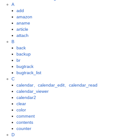
A
add
amazon
aname
article
attach
B
back
backup
br
bugtrack
bugtrack_list
C
calendar、calendar_edit、calendar_read
calendar_viewer
calendar2
clear
color
comment
contents
counter
D