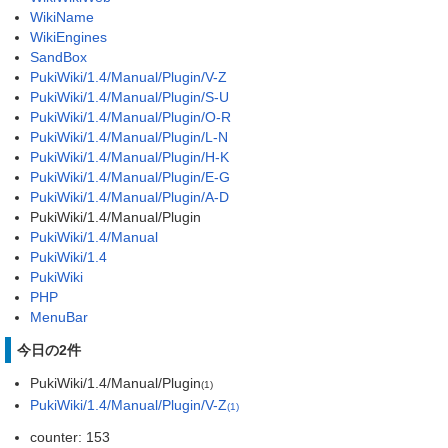
WikiName
WikiEngines
SandBox
PukiWiki/1.4/Manual/Plugin/V-Z
PukiWiki/1.4/Manual/Plugin/S-U
PukiWiki/1.4/Manual/Plugin/O-R
PukiWiki/1.4/Manual/Plugin/L-N
PukiWiki/1.4/Manual/Plugin/H-K
PukiWiki/1.4/Manual/Plugin/E-G
PukiWiki/1.4/Manual/Plugin/A-D
PukiWiki/1.4/Manual/Plugin
PukiWiki/1.4/Manual
PukiWiki/1.4
PukiWiki
PHP
MenuBar
今日の2件
PukiWiki/1.4/Manual/Plugin
(1)
PukiWiki/1.4/Manual/Plugin/V-Z
(1)
counter: 153