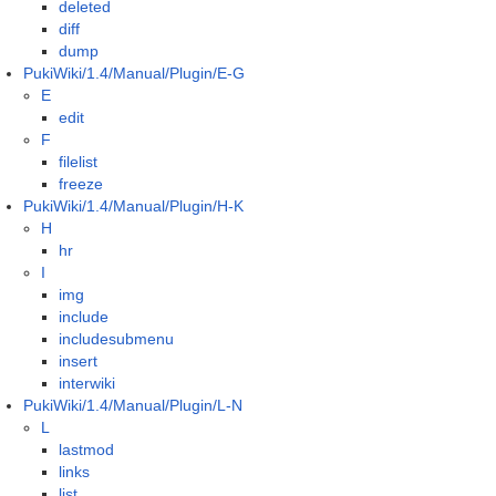
deleted
diff
dump
PukiWiki/1.4/Manual/Plugin/E-G
E
edit
F
filelist
freeze
PukiWiki/1.4/Manual/Plugin/H-K
H
hr
I
img
include
includesubmenu
insert
interwiki
PukiWiki/1.4/Manual/Plugin/L-N
L
lastmod
links
list