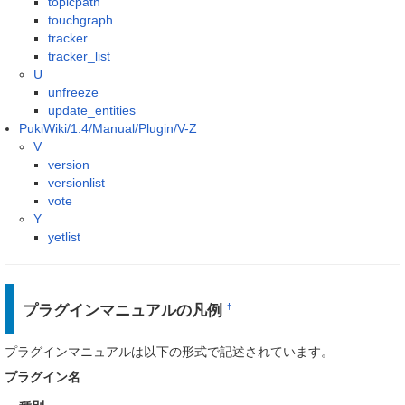
topicpath
touchgraph
tracker
tracker_list
U
unfreeze
update_entities
PukiWiki/1.4/Manual/Plugin/V-Z
V
version
versionlist
vote
Y
yetlist
プラグインマニュアルの凡例
†
プラグインマニュアルは以下の形式で記述されています。
プラグイン名