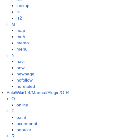
lookup
ls
ls2
M
map
md5
memo
menu
N
navi
new
newpage
nofollow
norelated
PukiWiki/1.4/Manual/Plugin/O-R
O
online
P
paint
pcomment
popular
R