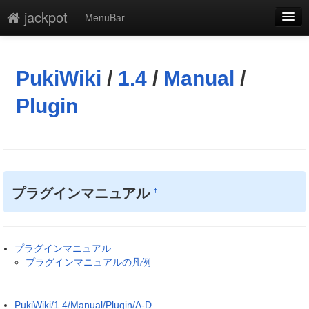
jackpot
MenuBar
編集
添付
PukiWiki
/
1.4
/
Manual
/
凍結解除
Plugin
新規
最終更新
一覧
プラグインマニュアル
†
単語検索
プラグインマニュアル
プラグインマニュアルの凡例
PukiWiki/1.4/Manual/Plugin/A-D