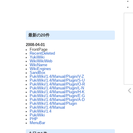
最新の20件
2008-04-01
FrontPage
RecentDeleted
YukiWiki
WikiWikiWeb
WikiName
WikiEngines
SandBox
PukiWiki/1.4/Manual/Plugin/V-Z
PukiWiki/1.4/Manual/Plugin/S-U
PukiWiki/1.4/Manual/Plugin/O-R
PukiWiki/1.4/Manual/Plugin/L-N
PukiWiki/1.4/Manual/Plugin/H-K
PukiWiki/1.4/Manual/Plugin/E-G
PukiWiki/1.4/Manual/Plugin/A-D
PukiWiki/1.4/Manual/Plugin
PukiWiki/1.4/Manual
PukiWiki/1.4
PukiWiki
PHP
MenuBar