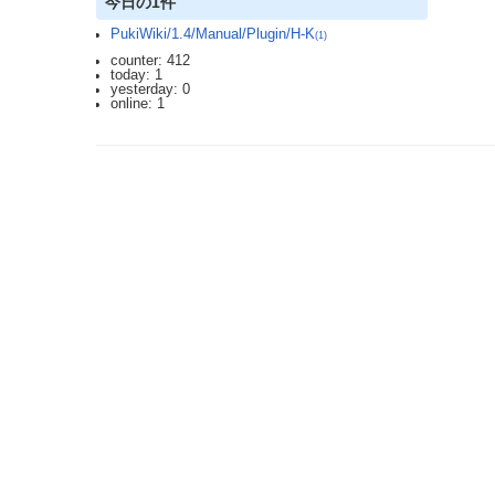
今日の1件
PukiWiki/1.4/Manual/Plugin/H-K
(1)
counter: 412
today: 1
yesterday: 0
online: 1
2023.3.12 DoSアタックを受け通信が遮断されており、ご迷惑をおかけしま
利用規約: 利用者は、WikiHouseに対し、投稿コンテンツを自由に利用で
Last-modified: 2008-04-01 (火) 23:36:41 (6702d)
エラー等で表示されないページがありましたら、URLを support@wikihouse.