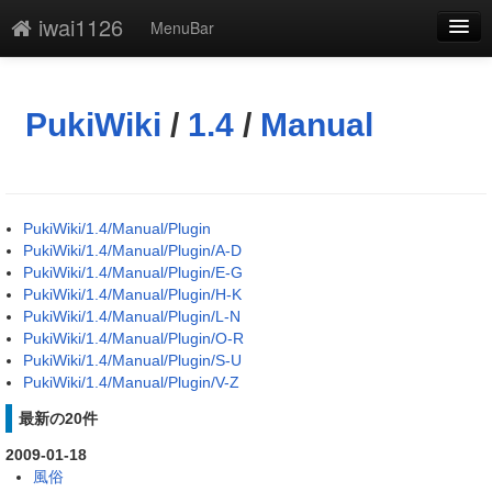
iwai1126
MenuBar
編集
添付
PukiWiki
/
1.4
/
Manual
凍結解除
新規
PukiWiki/1.4/Manual/Plugin
最終更新
PukiWiki/1.4/Manual/Plugin/A-D
PukiWiki/1.4/Manual/Plugin/E-G
一覧
PukiWiki/1.4/Manual/Plugin/H-K
PukiWiki/1.4/Manual/Plugin/L-N
単語検索
PukiWiki/1.4/Manual/Plugin/O-R
PukiWiki/1.4/Manual/Plugin/S-U
PukiWiki/1.4/Manual/Plugin/V-Z
最新の20件
2009-01-18
風俗