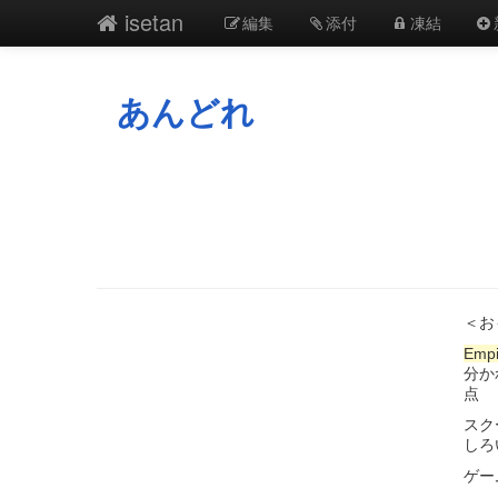
isetan
編集
添付
凍結
あんどれ
＜お
Empi
分か
スク
し
ゲー