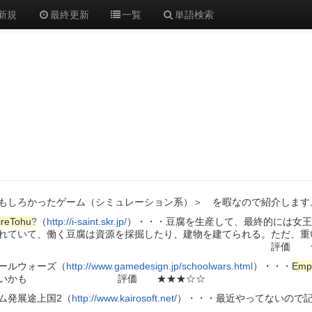
新規
最終更新
一覧
単語検索
もしろかったゲーム（シミュレーション系）＞ を暇なので紹介します
reTohu
?
（
http://i-saint.skr.jp/
）・・・豆腐を生産して、最終的には女王
れていて、働く豆腐は資源を採掘したり、建物を建てられる。ただ、重
点 評価 ★★★
ールウォーズ（
http://www.gamedesign.jp/schoolwars.html
）・・・
Emp
ろいかも 評価 ★★★☆☆
ム発展途上国2（
http://www.kairosoft.net/
）・・・最近やってないので
HP内に類似