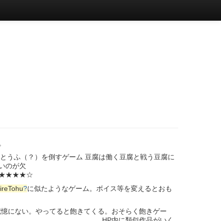
。
とうふ（？）を倒すゲーム 豆腐は働く豆腐と戦う豆腐に
いのが欠
★☆
ireTohu
?
に似たようなゲーム。ボイス等を変えるとおも
記憶にない。やってると飽きてくる。おそらく飽きゲー
作品がいく