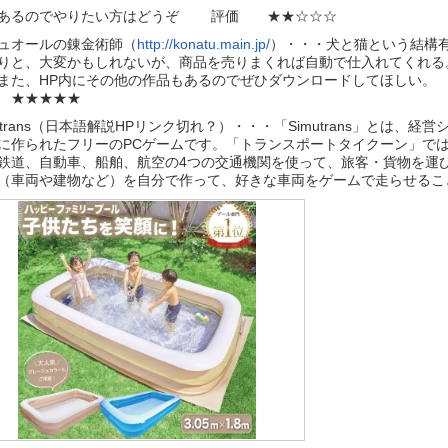
あるのでやりたい方はどうぞ 評価 ★★☆☆☆
ュオールの錬金術師（
http://konatu.main.jp/
）・・・犬と猫という結構
りと、大変かもしれないが、商品を売りまくれば自動で仕入れてくれる
もまた、HP内にその他の作品もあるのでぜ
 ★★★★★
mutrans（日本語解説HPリンク切れ？）・・・「Simutrans」と
に作られたフリーのPCゲームです。「トランスポートタイクーン」では、鉄
鉄道、自動車、船舶、航空の4つの交通機関を使って、旅客・貨物を運び利益
（車両や建物など）を自分で作って、好きな車両をゲームで走ら