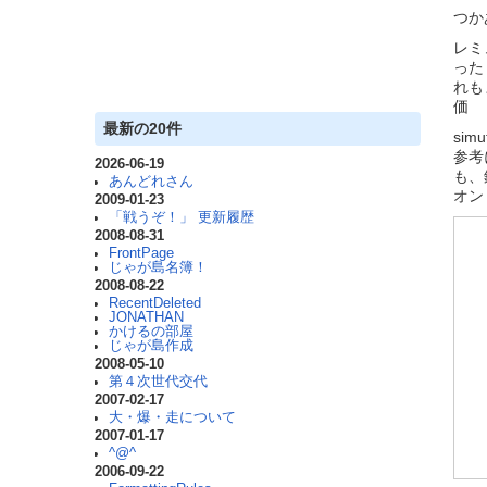
つか
レミ
った
れ
価
最新の20件
si
参考
2026-06-19
も、
あんどれさん
オン
2009-01-23
「戦うぞ！」 更新履歴
2008-08-31
FrontPage
じゃが島名簿！
2008-08-22
RecentDeleted
JONATHAN
かけるの部屋
じゃが島作成
2008-05-10
第４次世代交代
2007-02-17
大・爆・走について
2007-01-17
^@^
2006-09-22