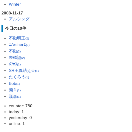
Winter
2008-11-17
アルシンダ
今日の10件
不動明王
(2)
‡Archer‡
(2)
不動
(2)
未確認
(2)
ﾒﾌｫｽ
(1)
SR王異萌え☆
(1)
たくろう
(1)
Bob
(1)
蘭Ｄ
(1)
漢森
(1)
counter: 780
today: 1
yesterday: 0
online: 1