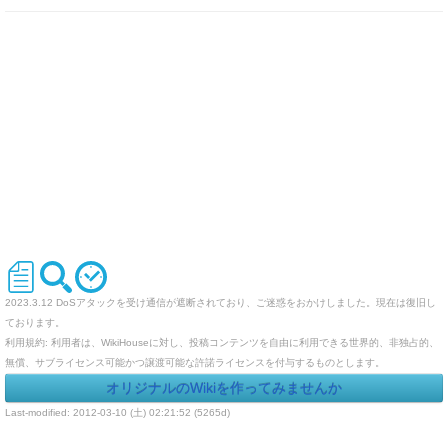
2023.3.12 DoSアタックを受け通信が遮断されており、ご迷惑をおかけしました。現在は復旧し
ております。
利用規約: 利用者は、WikiHouseに対し、投稿コンテンツを自由に利用できる世界的、非独占的、
無償、サブライセンス可能かつ譲渡可能な許諾ライセンスを付与するものとします。
オリジナルのWikiを作ってみませんか
Last-modified: 2012-03-10 (土) 02:21:52 (5265d)
エラー等で表示されないページがありましたら、URLを support@wikihouse.com までご連絡願い