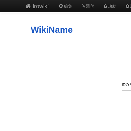
irowiki
編集
添付
凍結
WikiName
iR