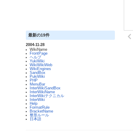
最新の19件
2004-11-28
WikiName
FrontPage
ヘルプ
YukiWiki
WikiWikiWeb
WikiEngines
SandBox
PukiWiki
PHP
MenuBar
InterWikiSandBox
InterWikiName
InterWikiテクニカル
InterWiki
Help
FormatRule
BracketName
整形ルール
日本語