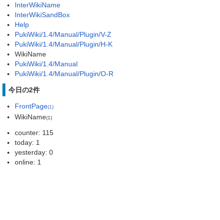
InterWikiName
InterWikiSandBox
Help
PukiWiki/1.4/Manual/Plugin/V-Z
PukiWiki/1.4/Manual/Plugin/H-K
WikiName
PukiWiki/1.4/Manual
PukiWiki/1.4/Manual/Plugin/O-R
今日の2件
FrontPage
(1)
WikiName
(1)
counter: 115
today: 1
yesterday: 0
online: 1