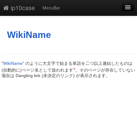
ip10case
MenuBar
編集
添付
WikiName
凍結
新規
"
WikiName
" のように大文字で始まる単語を二つ以上連結したものは
最終更新
*1
(自動的に)ページ名として扱われます
。そのページが存在していない
場合は Dangling link (未決定のリンク) が表示されます。
一覧
単語検索