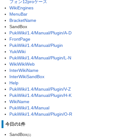
フォン12proケース
WikiEngines
MenuBar
BracketName
SandBox
PukiWiki/1.4/Manual/Plugin/A-D
FrontPage
PukiWiki/1.4/Manual/Plugin
YukiWiki
PukiWiki/1.4/Manual/Plugin/L-N
WikiWikiWeb
InterWikiName
InterWikiSandBox
Help
PukiWiki/1.4/Manual/Plugin/V-Z
PukiWiki/1.4/Manual/Plugin/H-K
WikiName
PukiWiki/1.4/Manual
PukiWiki/1.4/Manual/Plugin/O-R
今日の1件
SandBox
(1)