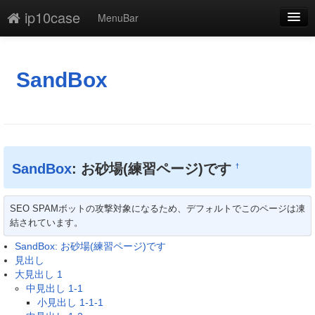
ip10case
MenuBar
編集
添付
SandBox
凍結解除
新規
最終更新
SandBox
: お砂場(練習ページ)です
†
一覧
SEO SPAMボットの攻撃対象になるため、デフォルトでこのページは凍
単語検索
結されています。
SandBox: お砂場(練習ページ)です
見出し
大見出し 1
中見出し 1-1
小見出し 1-1-1