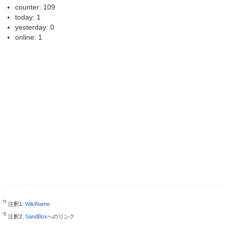
counter: 109
today: 1
yesterday: 0
online: 1
*1
注釈1:
WikiName
*2
注釈2:
SandBox
へのリンク