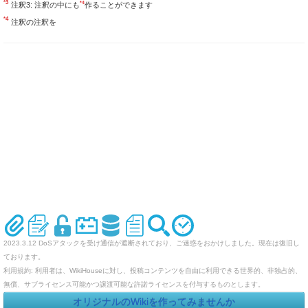
*3
*4
注釈3: 注釈の中にも
作ることができます
*4
注釈の注釈を
2023.3.12 DoSアタックを受け通信が遮断されており、ご迷惑をおかけしました。現在は復旧し
ております。
利用規約: 利用者は、WikiHouseに対し、投稿コンテンツを自由に利用できる世界的、非独占的、
無償、サブライセンス可能かつ譲渡可能な許諾ライセンスを付与するものとします。
オリジナルのWikiを作ってみませんか