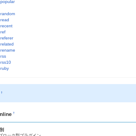
popular
random
read
recent
ref
referer
related
rename
rss
rss10
ruby
O
†
nline
†
別
ブロック型プラグイン