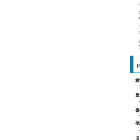
p
種
重
書
概
引