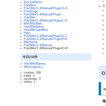
BracketName
SandBox
R
PukiWiki/1.4/Manual/Plugin/A-D
FrontPage
PukiWiki/1.4/Manual/Plugin
YukiWiki
PukiWiki/1.4/Manual/Plugin/L-N
WikiWikiWeb
InterWikiName
InterWikiSandBox
Help
PukiWiki/1.4/Manual/Plugin/V-Z
PukiWiki/1.4/Manual/Plugin/H-K
WikiName
PukiWiki/1.4/Manual
PukiWiki/1.4/Manual/Plugin/O-R
今日の2件
InterWikiName
(1)
WikiEngines
(1)
counter: 109
today: 1
yesterday: 0
online: 1
o
種