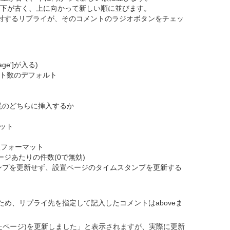
トは下が古く、上に向かって新しい順に並びます。
トに対するリプライが、そのコメントのラジオボタンをチェッ
ge']が入る)
メント数のデフォルト
頭/末尾のどちらに挿入するか
ト
マット
挿入フォーマット
ページあたりの件数(0で無効)
イムスタンプを更新せず、設置ページのタイムスタンプを更新する
め、リプライ先を指定して記入したコメントはaboveま
いたページ)を更新しました」と表示されますが、実際に更新