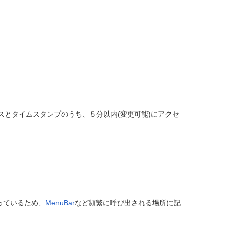
とタイムスタンプのうち、５分以内(変更可能)にアクセ
っているため、
MenuBar
など頻繁に呼び出される場所に記