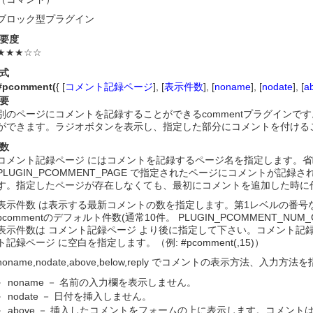
ブロック型プラグイン
要度
★★★☆☆
式
#pcomment(
{ [
コメント記録ページ
], [
表示件数
], [
noname
], [
nodate
], [
a
要
別のページにコメントを記録することができるcommentプラグイン
ができます。ラジオボタンを表示し、指定した部分にコメントを付ける
数
コメント記録ページ にはコメントを記録するページ名を指定します。省略
PLUGIN_PCOMMENT_PAGE で指定されたページにコメントが記録さ
す。指定したページが存在しなくても、最初にコメントを追加した時に
表示件数 は表示する最新コメントの数を指定します。第1レベルの番号
pcommentのデフォルト件数(通常10件。 PLUGIN_PCOMMENT_N
表示件数は コメント記録ページ より後に指定して下さい。コメント記録
ト記録ページ に空白を指定します。（例: #pcomment(,15)）
noname,nodate,above,below,reply でコメントの表示方法、入力方
noname － 名前の入力欄を表示しません。
nodate － 日付を挿入しません。
above － 挿入したコメントをフォームの上に表示します。コメン