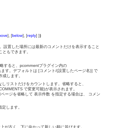
bove
], [
below
], [
reply
] }
)
です。設置した場所には最新のコメントだけを表示すること
こともできます。
すると、pcommentプラグイン内の
れます。デフォルトは [コメント/(設置したページ名)] で
作成します。
なしリストだけをカウントします。省略すると、
UM_COMMENTS で変更可能)が表示されます。
ページを省略して 表示件数 を指定する場合は、 コメン
法を指定します。
トは上が古く、下に向かって新しい順に並びます。