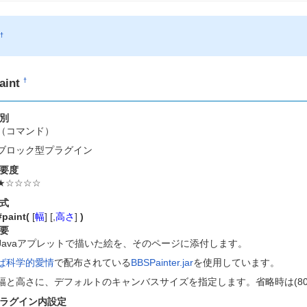
P
†
aint
†
別
（コマンド）
ブロック型プラグイン
要度
★☆☆☆☆
式
#paint(
[
幅
] [,
高さ
]
)
要
Javaアプレットで描いた絵を、そのページに添付します。
ば科学的愛情
で配布されている
BBSPainter.jar
を使用しています。
幅と高さに、デフォルトのキャンバスサイズを指定します。省略時は(80,
ラグイン内設定