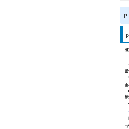
p
種
重
書
概
プ