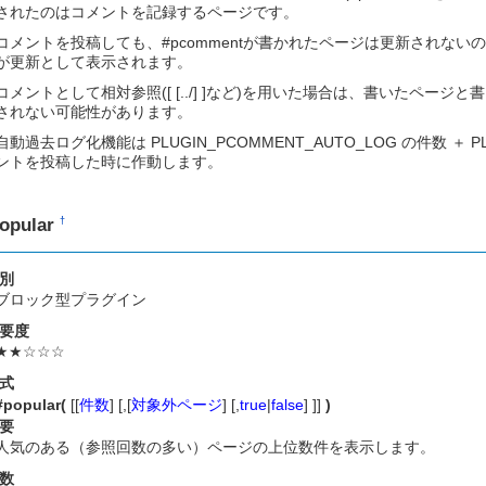
されたのはコメントを記録するページです。
コメントを投稿しても、#pcommentが書かれたページは更新されな
が更新として表示されます。
コメントとして相対参照([ [../] ]など)を用いた場合は、書いたペ
されない可能性があります。
自動過去ログ化機能は PLUGIN_PCOMMENT_AUTO_LOG の件数 ＋ P
ントを投稿した時に作動します。
opular
†
別
ブロック型プラグイン
要度
★★☆☆☆
式
#popular(
[[
件数
] [,[
対象外ページ
] [,
true
|
false
] ]]
)
要
人気のある（参照回数の多い）ページの上位数件を表示します。
数