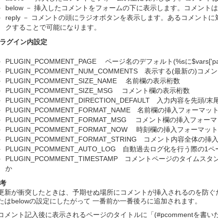
below － 挿入したコメントをフォームの下に表示します。コメン
reply － コメントの頭にラジオボタンを表示します。あるコメン
クすることで可能になります。
ラグイン内設定
PLUGIN_PCOMMENT_PAGE ページ名のデフォルト(%sに$vars['pa
PLUGIN_PCOMMENT_NUM_COMMENTS 表示する(最新の)コ
PLUGIN_PCOMMENT_SIZE_NAME 名前欄の表示桁数
PLUGIN_PCOMMENT_SIZE_MSG コメント欄の表示桁数
PLUGIN_PCOMMENT_DIRECTION_DEFAULT 入力内容を先
PLUGIN_PCOMMENT_FORMAT_NAME 名前欄の挿入フォーマッ
PLUGIN_PCOMMENT_FORMAT_MSG コメント欄の挿入フォー
PLUGIN_PCOMMENT_FORMAT_NOW 時刻欄の挿入フォーマット
PLUGIN_PCOMMENT_FORMAT_STRING コメント内容全体の
PLUGIN_PCOMMENT_AUTO_LOG 自動過去ログ化を行う際の1
PLUGIN_PCOMMENT_TIMESTAMP コメントページのタ
か
考
更新が衝突したときは、予期せぬ場所にコメントが挿入されるのを防ぐた
たはbelowの設定にしたがって 一番前か一番後ろに追加されます。
コメント記入後に表示されるページのタイトルに「(#pcommentを書