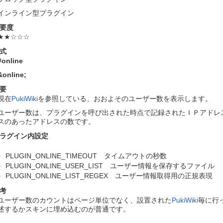
インライン型プラグイン
要度
★★☆☆☆
式
#online
&online
;
要
現在
PukiWiki
を参照している、おおよそのユーザー数を表示します。
ユーザー数は、プラグインを呼び出された時点で記録されたＩＰアドレス
スのあったアドレスの数です。
ラグイン内設定
PLUGIN_ONLINE_TIMEOUT タイムアウトの秒数
PLUGIN_ONLINE_USER_LIST ユーザー情報を保存するファイル
PLUGIN_ONLINE_LIST_REGEX ユーザー情報取得用の正規表現
考
ユーザー数のカウントはページ単位でなく、設置された
PukiWiki
毎に行
述するかスキンに埋め込むのが普通です。