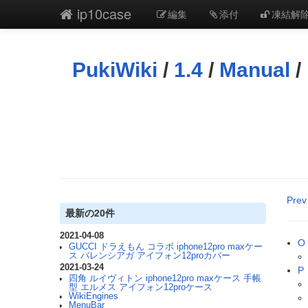
ip10case
編集
添付
凍結解
PukiWiki
/
1.4
/
Manual
/
Prev
最新の20件
2021-04-08
O
GUCCI ドラえもん コラボ iphone12pro maxケー
ス バレンシアガ アイフォン12proカバー
2021-03-24
P
四角 ルイヴィトン iphone12pro maxケース 手帳
型 エルメス アイフォン12proケース
WikiEngines
MenuBar