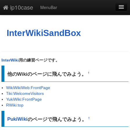
ip10case
MenuBar
編集
添付
InterWikiSandBox
凍結
新規
InterWiki
用の練習ページです。
最終更新
他のWikiのページに飛んでみよう。
†
一覧
WikiWikiWeb:FrontPage
単語検索
Tiki:WelcomeVisitors
YukiWiki:FrontPage
RWiki:top
PukiWiki
のページで飛んでみよう。
†