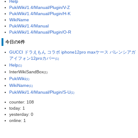
Help
PukiWiki/1.4/Manual/Plugin/V-Z
PukiWiki/1.4/Manual/Plugin/H-K
WikiName
PukiWiki/1.4/Manual
PukiWiki/1.4/Manual/Plugin/O-R
今日の6件
GUCCI ドラえもん コラボ iphone12pro maxケース バレンシアガ
アイフォン12proカバー
(1)
Help
(1)
InterWikiSandBox
(1)
PukiWiki
(1)
WikiName
(1)
PukiWiki/1.4/Manual/Plugin/S-U
(1)
counter: 108
today: 1
yesterday: 0
online: 1