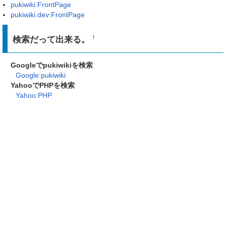
pukiwiki:FrontPage
pukiwiki.dev:FrontPage
検索だって出来る。
†
Googleでpukiwikiを検索
Google:pukiwiki
YahooでPHPを検索
Yahoo:PHP