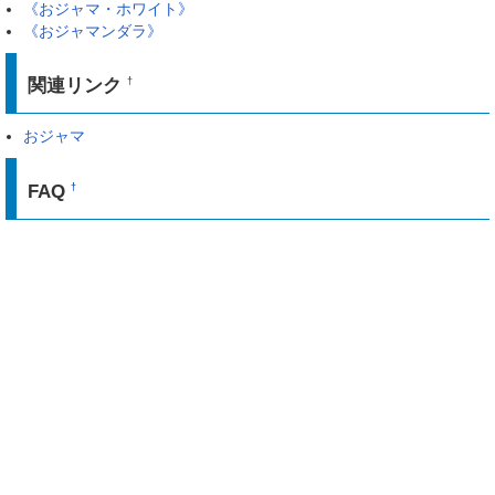
《おジャマ・ホワイト》
《おジャマンダラ》
関連リンク
†
おジャマ
FAQ
†