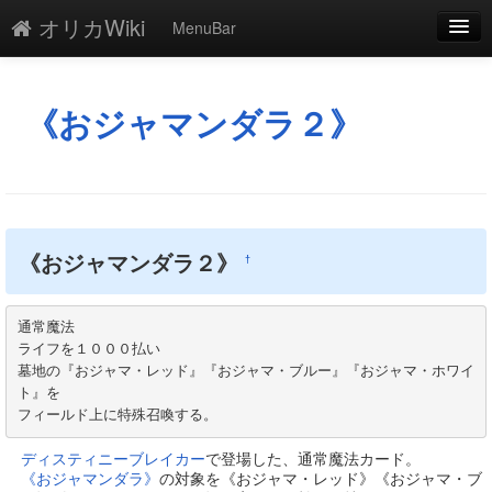
オリカWiki
MenuBar
編集
添付
《おジャマンダラ２》
凍結
新規
最終更新
《おジャマンダラ２》
†
一覧
通常魔法

単語検索
ライフを１０００払い

墓地の『おジャマ・レッド』『おジャマ・ブルー』『おジャマ・ホワイ
ト』を

フィールド上に特殊召喚する。
ディスティニーブレイカー
で登場した、通常魔法カード。
《おジャマンダラ》
の対象を《おジャマ・レッド》《おジャマ・ブ