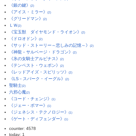
《銀の鍵》
(2)
《アイス・ミラー》
(2)
《グリードマン》
(2)
ＬＷ
(2)
《宝玉獣 ダイヤモンド・ライオン》
(2)
《ドロオドン》
(2)
《サッド・ストーリー～悲しみの記憶～》
(2)
《神龍－サルベージ・ドラゴン》
(2)
《氷の女騎士アルビナス》
(2)
《テンペスト・ウェポン》
(2)
《レッドアイズ・スピリッツ》
(2)
《LS－スパーク・イーグル》
(2)
聖騎士
(2)
六邪心魔
(2)
《コード・チェンジ》
(1)
《ジェー・ボマー》
(1)
《ジェネシス・テクノロジー》
(1)
《ゲート・ディフェンダー》
(1)
counter: 4578
today: 1