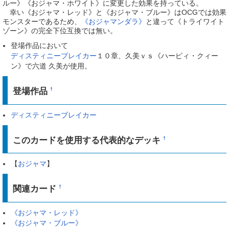
ルー》《おジャマ・ホワイト》に変更した効果を持っている。
幸い《おジャマ・レッド》と《おジャマ・ブルー》はOCGでは効果
モンスターであるため、
《おジャマンダラ》
と違って《トライワイト
ゾーン》の完全下位互換では無い。
登場作品において
ディスティニーブレイカー
１０章、久美ｖｓ《ハーピィ・クィー
ン》で六道 久美が使用。
登場作品
†
ディスティニーブレイカー
このカードを使用する代表的なデッキ
†
【
おジャマ
】
関連カード
†
《おジャマ・レッド》
《おジャマ・ブルー》