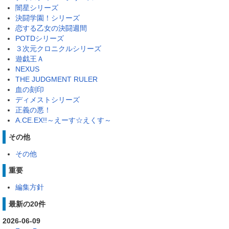
闇星シリーズ
決闘学園！シリーズ
恋する乙女の決闘週間
POTDシリーズ
３次元クロニクルシリーズ
遊戯王Ａ
NEXUS
THE JUDGMENT RULER
血の刻印
ディメストシリーズ
正義の悪！
A.CE.EX!!～えーす☆えくす～
その他
その他
重要
編集方針
最新の20件
2026-06-09