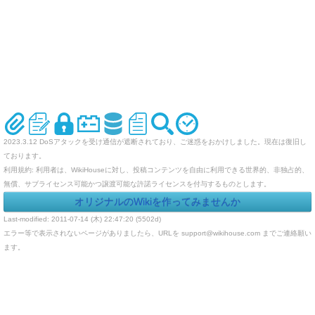
2023.3.12 DoSアタックを受け通信が遮断されており、ご迷惑をおかけしました。現在は復旧し
ております。
利用規約: 利用者は、WikiHouseに対し、投稿コンテンツを自由に利用できる世界的、非独占的、
無償、サブライセンス可能かつ譲渡可能な許諾ライセンスを付与するものとします。
オリジナルのWikiを作ってみませんか
Last-modified: 2011-07-14 (木) 22:47:20 (5502d)
エラー等で表示されないページがありましたら、URLを support@wikihouse.com までご連絡願い
ます。
Site admin:
WikiHouse - 無料レンタルWikiサービス
:
WikiHouseランキング
PukiWiki 1.4.7
Copyright © 2001-2006
PukiWiki Developers Team
. License is
GPL
.
Based on "PukiWiki" 1.3 by
yu-ji
. Powered by PHP 5.5.9-1ubuntu4.29. HTML convert time:
0.020 sec.
counter: 4578, today: 1, yesterday: 0