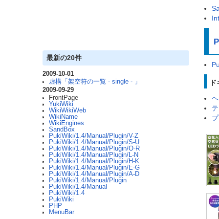
S
In
P
最新の20件
Pu
2009-10-01
虚構「架空符の一覧 - single - 」
ド
2009-09-29
FrontPage
ヘ
YukiWiki
テ
WikiWikiWeb
WikiName
プ
WikiEngines
SandBox
PukiWiki/1.4/Manual/Plugin/V-Z
PukiWiki/1.4/Manual/Plugin/S-U
PukiWiki/1.4/Manual/Plugin/O-R
PukiWiki/1.4/Manual/Plugin/L-N
PukiWiki/1.4/Manual/Plugin/H-K
PukiWiki/1.4/Manual/Plugin/E-G
PukiWiki/1.4/Manual/Plugin/A-D
PukiWiki/1.4/Manual/Plugin
PukiWiki/1.4/Manual
PukiWiki/1.4
PukiWiki
PHP
MenuBar