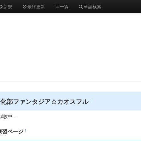
新規
最終更新
一覧
単語検索
理化部ファンタジア☆カオスフル
†
験中...
練習ページ
†