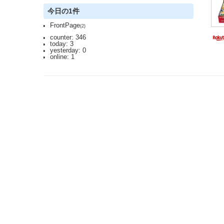
今日の1件
FrontPage
(2)
counter: 346
today: 3
yesterday: 0
online: 1
2023.3.12 DoSアタックを受け通信が遮断されており、ご迷惑をおかけしま
利用規約: 利用者は、WikiHouseに対し、投稿コンテンツを自由に利用で
Last-modified: 2009-09-29 (火) 22:03:38 (6155d)