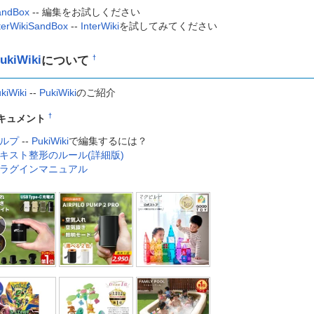
andBox
-- 編集をお試しください
terWikiSandBox
--
InterWiki
を試してみてください
ukiWiki
について
†
kiWiki
--
PukiWiki
のご紹介
†
キュメント
ルプ
--
PukiWiki
で編集するには？
キスト整形のルール(詳細版)
ラグインマニュアル