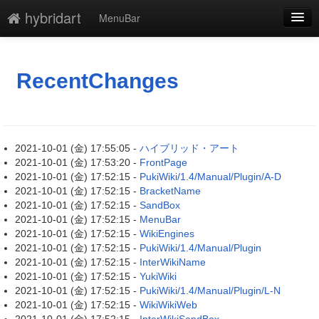
hybridart
MenuBar
新規
最終更新
RecentChanges
一覧
単語検索
2021-10-01 (金) 17:55:05 -
ハイブリッド・アート
2021-10-01 (金) 17:53:20 -
FrontPage
2021-10-01 (金) 17:52:15 -
PukiWiki/1.4/Manual/Plugin/A-D
2021-10-01 (金) 17:52:15 -
BracketName
2021-10-01 (金) 17:52:15 -
SandBox
2021-10-01 (金) 17:52:15 -
MenuBar
2021-10-01 (金) 17:52:15 -
WikiEngines
2021-10-01 (金) 17:52:15 -
PukiWiki/1.4/Manual/Plugin
2021-10-01 (金) 17:52:15 -
InterWikiName
2021-10-01 (金) 17:52:15 -
YukiWiki
2021-10-01 (金) 17:52:15 -
PukiWiki/1.4/Manual/Plugin/L-N
2021-10-01 (金) 17:52:15 -
WikiWikiWeb