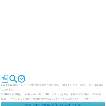
2023.3.12 DoSアタックを受け通信が遮断されており、ご迷惑をおかけしました。現在は復旧し
ております。
利用規約: 利用者は、WikiHouseに対し、投稿コンテンツを自由に利用できる世界的、非独占的、
無償、サブライセンス可能かつ譲渡可能な許諾ライセンスを付与するものとします。
オリジナルのWikiを作ってみませんか