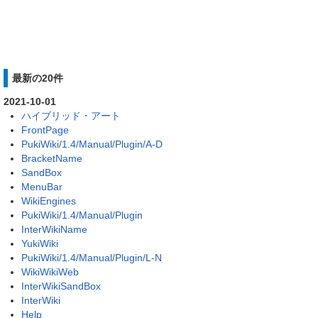
最新の20件
2021-10-01
ハイブリッド・アート
FrontPage
PukiWiki/1.4/Manual/Plugin/A-D
BracketName
SandBox
MenuBar
WikiEngines
PukiWiki/1.4/Manual/Plugin
InterWikiName
YukiWiki
PukiWiki/1.4/Manual/Plugin/L-N
WikiWikiWeb
InterWikiSandBox
InterWiki
Help