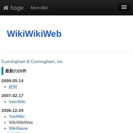
hoge
MenuBar
編集
添付
WikiWikiWeb
凍結
新規
Cunningham & Cunningham, Inc.
最終更新
最新の20件
一覧
2009-05-14
総則
単語検索
2007-02-17
InterWiki
2006-12-24
YukiWiki
WikiWikiWeb
WikiName