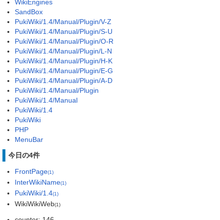
WikiEngines
SandBox
PukiWiki/1.4/Manual/Plugin/V-Z
PukiWiki/1.4/Manual/Plugin/S-U
PukiWiki/1.4/Manual/Plugin/O-R
PukiWiki/1.4/Manual/Plugin/L-N
PukiWiki/1.4/Manual/Plugin/H-K
PukiWiki/1.4/Manual/Plugin/E-G
PukiWiki/1.4/Manual/Plugin/A-D
PukiWiki/1.4/Manual/Plugin
PukiWiki/1.4/Manual
PukiWiki/1.4
PukiWiki
PHP
MenuBar
今日の4件
FrontPage
(1)
InterWikiName
(1)
PukiWiki/1.4
(1)
WikiWikiWeb
(1)
counter: 146