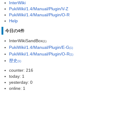
InterWiki
PukiWiki/1.4/Manual/Plugin/V-Z
PukiWiki/1.4/Manual/Plugin/O-R
Help
今日の4件
InterWikiSandBox
(1)
PukiWiki/1.4/Manual/Plugin/E-G
(1)
PukiWiki/1.4/Manual/Plugin/O-R
(1)
歴史
(1)
counter: 216
today: 1
yesterday: 0
online: 1