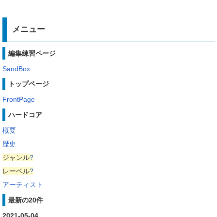
メニュー
編集練習ページ
SandBox
トップページ
FrontPage
ハードコア
概要
歴史
ジャンル
?
レーベル
?
アーティスト
最新の20件
2021-05-04