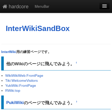
hardcore
MenuBar
編集
添付
InterWikiSandBox
凍結
新規
InterWiki
用の練習ページです。
最終更新
他のWikiのページに飛んでみよう。
†
一覧
WikiWikiWeb:FrontPage
単語検索
Tiki:WelcomeVisitors
YukiWiki:FrontPage
RWiki:top
PukiWiki
のページで飛んでみよう。
†