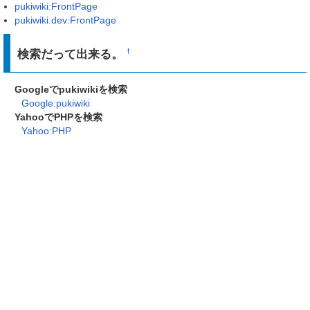
pukiwiki:FrontPage
pukiwiki.dev:FrontPage
検索だって出来る。
†
Googleでpukiwikiを検索
Google:pukiwiki
YahooでPHPを検索
Yahoo:PHP