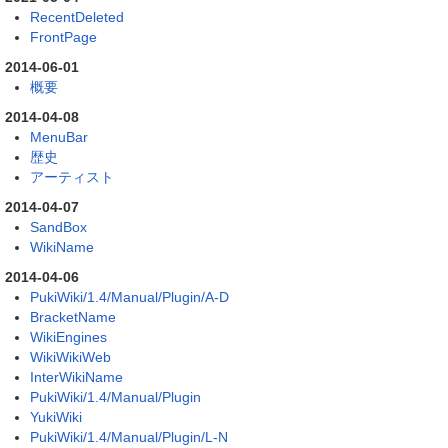
RecentDeleted
FrontPage
2014-06-01
概要
2014-04-08
MenuBar
歴史
アーティスト
2014-04-07
SandBox
WikiName
2014-04-06
PukiWiki/1.4/Manual/Plugin/A-D
BracketName
WikiEngines
WikiWikiWeb
InterWikiName
PukiWiki/1.4/Manual/Plugin
YukiWiki
PukiWiki/1.4/Manual/Plugin/L-N