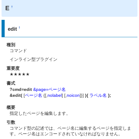
E
†
edit
†
種別
コマンド
インライン型プラグイン
重要度
★★★★★
書式
?cmd=edit
&page=ページ名
&edit(
[
ページ名
{[,
nolabel
] [,
noicon
]}]
){
ラベル名
};
概要
指定したページを編集します。
引数
コマンド型の記述では、ページ名に編集するページを指定しま
す。ページ名はエンコードされていなければなりません。