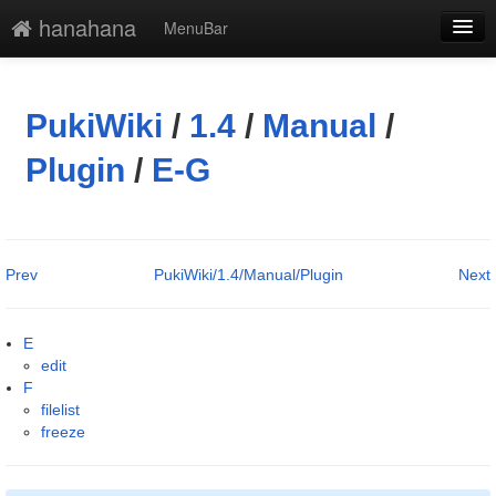
hanahana
MenuBar
編集
添付
PukiWiki
/
1.4
/
Manual
/
凍結解除
Plugin
/
E-G
新規
最終更新
Prev
PukiWiki/1.4/Manual/Plugin
Next
一覧
単語検索
E
edit
F
filelist
freeze