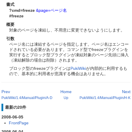
書式
?cmd=freeze
&page=ページ名
#freeze
概要
対象のページを凍結し、不用意に変更できないようにします。
引数
ページ名には凍結するページを指定します。ページ名はエンコー
ドされている必要があります。コマンド型でfreezeプラグインを
実行するとブロック型プラグインが凍結対象のページ先頭に挿入
（凍結解除の場合は削除）されます。
ブロック型のfreezeプラグインは
PukiWiki
が内部的に利用するも
ので、基本的に利用者が意識する機会はありません。
Prev
Home
Next
PukiWiki/1.4/Manual/Plugin/A-D
Up
PukiWiki/1.4/Manual/Plugin/H-K
最新の20件
2008-06-05
FrontPage
2008-06-04