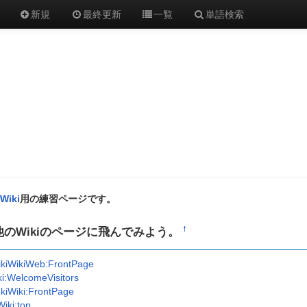
新規
最終更新
一覧
単語検索
rWiki
用の練習ページです。
他のWikiのページに飛んでみよう。
†
kiWikiWeb:FrontPage
ki:WelcomeVisitors
kiWiki:FrontPage
iki:top