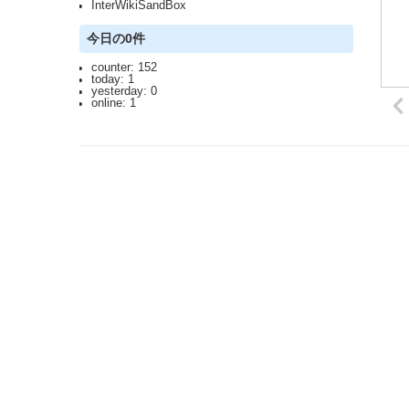
InterWikiSandBox
今日の0件
counter: 152
today: 1
yesterday: 0
online: 1
2023.3.12 DoSアタックを受け通信が遮断されており、ご迷惑をおかけしま
利用規約: 利用者は、WikiHouseに対し、投稿コンテンツを自由に利用で