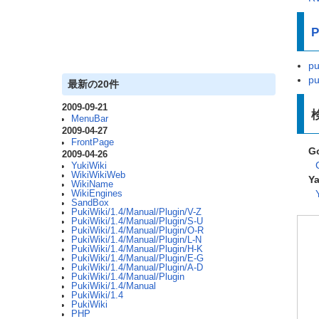
P
pu
pu
最新の20件
2009-09-21
MenuBar
2009-04-27
FrontPage
G
2009-04-26
YukiWiki
WikiWikiWeb
Y
WikiName
WikiEngines
SandBox
PukiWiki/1.4/Manual/Plugin/V-Z
PukiWiki/1.4/Manual/Plugin/S-U
PukiWiki/1.4/Manual/Plugin/O-R
PukiWiki/1.4/Manual/Plugin/L-N
PukiWiki/1.4/Manual/Plugin/H-K
PukiWiki/1.4/Manual/Plugin/E-G
PukiWiki/1.4/Manual/Plugin/A-D
PukiWiki/1.4/Manual/Plugin
PukiWiki/1.4/Manual
PukiWiki/1.4
PukiWiki
PHP