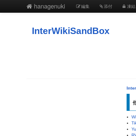
hanagenuki
編集
添付
凍結
InterWikiSandBox
Inte
Wi
Ti
Yu
RW