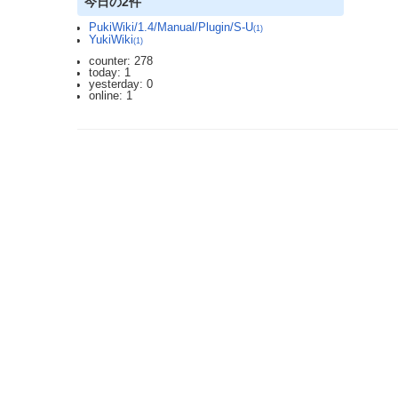
今日の2件
PukiWiki/1.4/Manual/Plugin/S-U
(1)
YukiWiki
(1)
counter: 278
today: 1
yesterday: 0
online: 1
2023.3.12 DoSアタックを受け通信が遮断されており、ご迷惑をおかけしま
利用規約: 利用者は、WikiHouseに対し、投稿コンテンツを自由に利用で
Last-modified: 2009-03-10 (火) 14:24:08 (6360d)