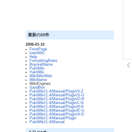
最新の20件
2006-01-10
FrontPage
InterWiki
Help
FormattingRules
BracketName
PukiWiki
YukiWiki
WikiWikiWeb
WikiName
WikiEngines
SandBox
PukiWiki/1.4/Manual/Plugin/V-Z
PukiWiki/1.4/Manual/Plugin/S-U
PukiWiki/1.4/Manual/Plugin/O-R
PukiWiki/1.4/Manual/Plugin/L-N
PukiWiki/1.4/Manual/Plugin/H-K
PukiWiki/1.4/Manual/Plugin/E-G
PukiWiki/1.4/Manual/Plugin/A-D
PukiWiki/1.4/Manual/Plugin
PukiWiki/1.4/Manual