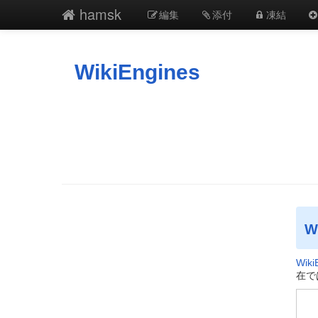
hamsk
編集
添付
凍結
WikiEngines
W
Wiki
在で