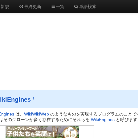
新規
最終更新
一覧
単語検索
ikiEngines
†
Engines
は、
WikiWikiWeb
のようなものを実現するプログラムのことで
はそのクローンが多く存在するためにそれらを
WikiEngines
と呼びます