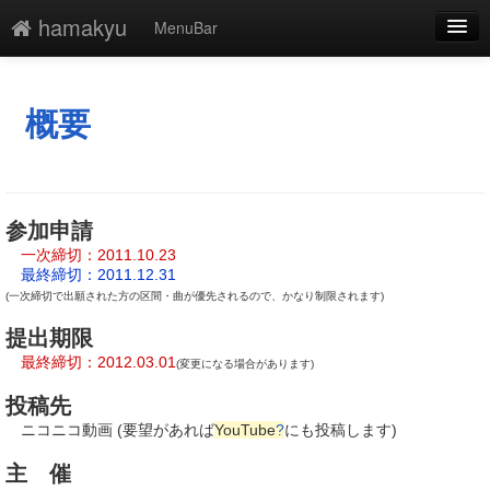
hamakyu
MenuBar
編集
添付
概要
凍結解除
新規
参加申請
最終更新
一次締切：2011.10.23
最終締切：2011.12.31
一覧
(一次締切で出願された方の区間・曲が優先されるので、かなり制限されます)
単語検索
提出期限
最終締切：2012.03.01
(変更になる場合があります)
投稿先
ニコニコ動画 (要望があれば
YouTube
?
にも投稿します)
主 催