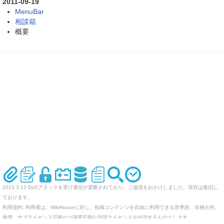
2011-09-19
MenuBar
相談箱
概要
2023.3.12 DoSアタックを受け通信が遮断されており、ご迷惑をおかけしました。現在は復旧し
ております。
利用規約: 利用者は、WikiHouseに対し、投稿コンテンツを自由に利用できる世界的、非独占的、
無償、サブライセンス可能かつ譲渡可能な許諾ライセンスを付与するものとします。