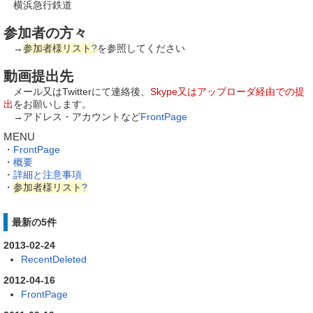
横浜急行鉄道
参加者の方々
→
参加者様リスト
?
を参照してください
動画提出先
メール又はTwitterにて連絡後、
Skype又はアップローダ経由での提
出
をお願いします。
→アドレス・アカウントなど
FrontPage
MENU
・
FrontPage
・
概要
・
詳細と注意事項
・
参加者様リスト
?
最新の5件
2013-02-24
RecentDeleted
2012-04-16
FrontPage