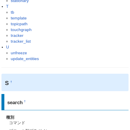
stationary
T
tb
template
topicpath
touchgraph
tracker
tracker_list
U
unfreeze
update_entities
S
†
search
†
種別
コマンド