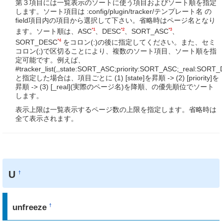
第３項目には一覧表示のソートに使う項目およびソート順を指定
します。ソート項目は :config/plugin/tracker/テンプレート名 の
field項目内の項目から選択して下さい。省略時はページ名となり
*1
*2
*3
ます。ソート順は、ASC
、DESC
、SORT_ASC
、
*4
SORT_DESC
をコロン(:)の後に指定してください。また、セミ
コロン(;)で区切ることにより、複数のソート項目、ソート順を指
定可能です。例えば、
#tracker_list(,,state:SORT_ASC;priority:SORT_ASC;_real:SORT
と指定した場合は、項目ごとに (1) [state]を昇順 -> (2) [priority]を
昇順 -> (3) [_real](実際のページ名)を降順、の優先順位でソート
します。
表示上限は一覧表示するページ数の上限を指定します。省略時は
全て表示されます。
U
†
unfreeze
†