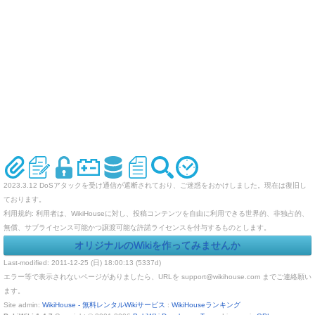
2023.3.12 DoSアタックを受け通信が遮断されており、ご迷惑をおかけしました。現在は復旧し
ております。
利用規約: 利用者は、WikiHouseに対し、投稿コンテンツを自由に利用できる世界的、非独占的、
無償、サブライセンス可能かつ譲渡可能な許諾ライセンスを付与するものとします。
オリジナルのWikiを作ってみませんか
Last-modified: 2011-12-25 (日) 18:00:13 (5337d)
エラー等で表示されないページがありましたら、URLを support@wikihouse.com までご連絡願い
ます。
Site admin:
WikiHouse - 無料レンタルWikiサービス
:
WikiHouseランキング