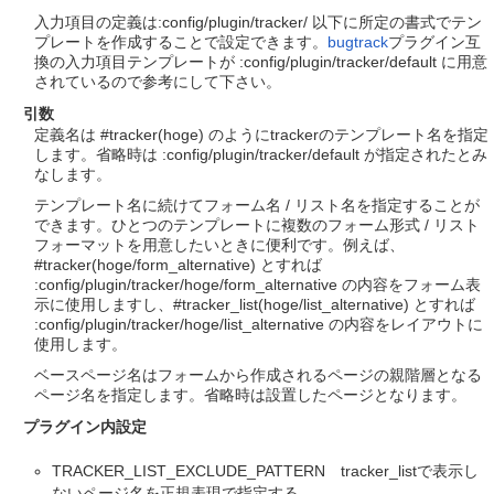
入力項目の定義は:config/plugin/tracker/ 以下に所定の書式でテン
プレートを作成することで設定できます。
bugtrack
プラグイン互
換の入力項目テンプレートが :config/plugin/tracker/default に用意
されているので参考にして下さい。
引数
定義名は #tracker(hoge) のようにtrackerのテンプレート名を指定
します。省略時は :config/plugin/tracker/default が指定されたとみ
なします。
テンプレート名に続けてフォーム名 / リスト名を指定することが
できます。ひとつのテンプレートに複数のフォーム形式 / リスト
フォーマットを用意したいときに便利です。例えば、
#tracker(hoge/form_alternative) とすれば
:config/plugin/tracker/hoge/form_alternative の内容をフォーム表
示に使用しますし、#tracker_list(hoge/list_alternative) とすれば
:config/plugin/tracker/hoge/list_alternative の内容をレイアウトに
使用します。
ベースページ名はフォームから作成されるページの親階層となる
ページ名を指定します。省略時は設置したページとなります。
プラグイン内設定
TRACKER_LIST_EXCLUDE_PATTERN tracker_listで表示し
ないページ名を正規表現で指定する