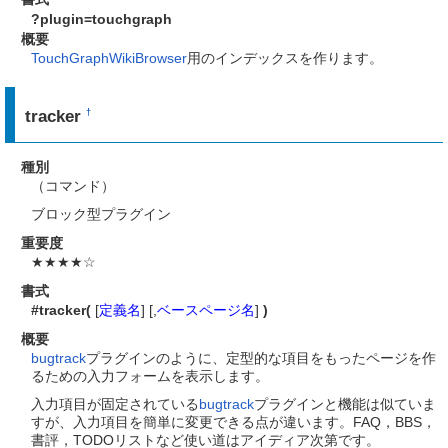
?plugin=touchgraph
概要
TouchGraphWikiBrowser
用のインデックスを作ります。
tracker
†
種別
（コマンド）
ブロック型プラグイン
重要度
★★★★☆
書式
#tracker(
[
定義名
] [,
ベースページ名
]
)
概要
bugtrack
プラグインのように、定型的な項目をもったページを作
るための入力フォームを表示します。
入力項目が固定されている
bugtrack
プラグインと機能は似ていま
すが、入力項目を簡単に変更できる点が違います。FAQ，BBS，
書評，TODOリストなど使い道はアイディア次第です。