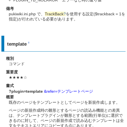
備考
pukiwiki.ini.php で、
TrackBack
?
を使用する設定($trackback = 1を
指定)が行われている必要があります。
template
†
種別
コマンド
重要度
★★★★☆
書式
?plugin=template
&refer=テンプレートページ
概要
既存のページをテンプレートとしてページを新規作成します。
ページの新規作成時の雛形とするページの読込み機能との差異
は、テンプレートプラグインが雛形とする範囲(行単位)に選択で
きるのに対して、ページの新規作成で読み込むテンプレートは全
文をテキストエリアにコピーする点にあります。