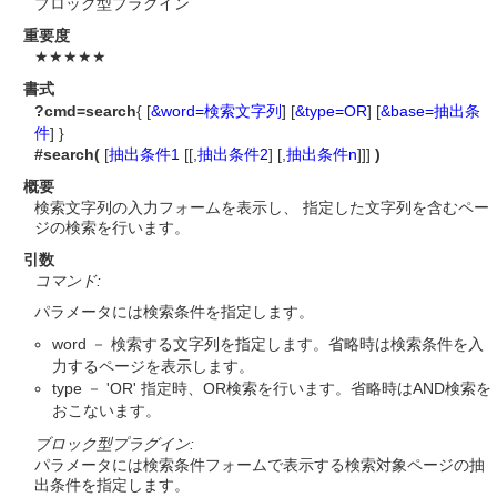
ブロック型プラグイン
重要度
★★★★★
書式
?cmd=search
{ [
&word=検索文字列
] [
&type=OR
] [
&base=抽出条
件
] }
#search(
[
抽出条件1
[[,
抽出条件2
] [,
抽出条件n
]]]
)
概要
検索文字列の入力フォームを表示し、 指定した文字列を含むペー
ジの検索を行います。
引数
コマンド:
パラメータには検索条件を指定します。
word － 検索する文字列を指定します。省略時は検索条件を入
力するページを表示します。
type － 'OR' 指定時、OR検索を行います。省略時はAND検索を
おこないます。
ブロック型プラグイン:
パラメータには検索条件フォームで表示する検索対象ページの抽
出条件を指定します。