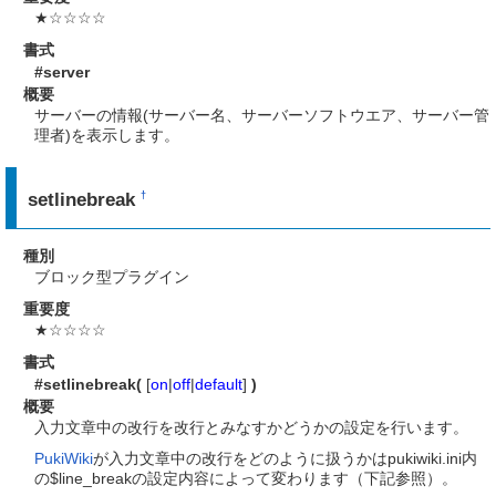
★☆☆☆☆
書式
#server
概要
サーバーの情報(サーバー名、サーバーソフトウエア、サーバー管
理者)を表示します。
setlinebreak
†
種別
ブロック型プラグイン
重要度
★☆☆☆☆
書式
#setlinebreak(
[
on
|
off
|
default
]
)
概要
入力文章中の改行を改行とみなすかどうかの設定を行います。
PukiWiki
が入力文章中の改行をどのように扱うかはpukiwiki.ini内
の$line_breakの設定内容によって変わります（下記参照）。