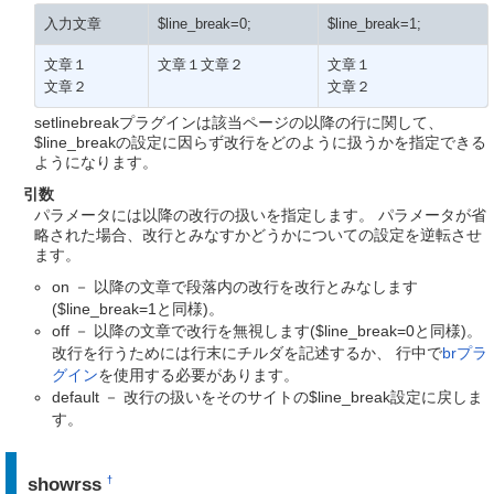
入力文章
$line_break=0;
$line_break=1;
文章１
文章１文章２
文章１
文章２
文章２
setlinebreakプラグインは該当ページの以降の行に関して、
$line_breakの設定に因らず改行をどのように扱うかを指定できる
ようになります。
引数
パラメータには以降の改行の扱いを指定します。 パラメータが省
略された場合、改行とみなすかどうかについての設定を逆転させ
ます。
on － 以降の文章で段落内の改行を改行とみなします
($line_break=1と同様)。
off － 以降の文章で改行を無視します($line_break=0と同様)。
改行を行うためには行末にチルダを記述するか、 行中で
brプラ
グイン
を使用する必要があります。
default － 改行の扱いをそのサイトの$line_break設定に戻しま
す。
showrss
†