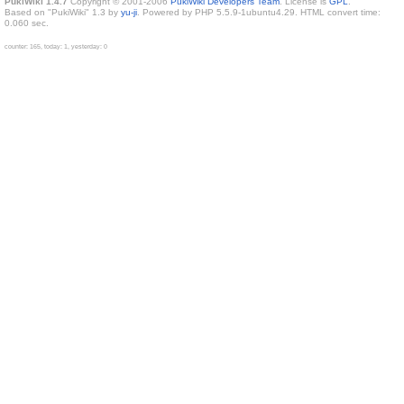
PukiWiki 1.4.7
Copyright © 2001-2006
PukiWiki Developers Team
. License is
GPL
.
Based on "PukiWiki" 1.3 by
yu-ji
. Powered by PHP 5.5.9-1ubuntu4.29. HTML convert time:
0.060 sec.
counter: 165, today: 1, yesterday: 0