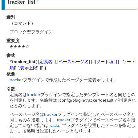
tracker_list
†
種別
（コマンド）
ブロック型プラグイン
重要度
★★★★☆
書式
#tracker_list(
[
定義名
] [,[
ベースページ名
] [,[[
ソート項目
] :[
ソート
順
]] [,
表示上限
] ]]]
)
概要
tracker
プラグインで作成したページを一覧表示します。
引数
定義名は
tracker
プラグインで指定したテンプレート名と同じもの
を指定します。省略時は :config/plugin/tracker/default が指定され
たとみなします。
ベースページ名は
tracker
プラグインで指定したベースページ名と
同じものを指定します。
tracker
プラグインでベースページ名を指
定していない場合は
tracker
プラグインを設置したページを指定し
ます。省略時は設置したページとなります。