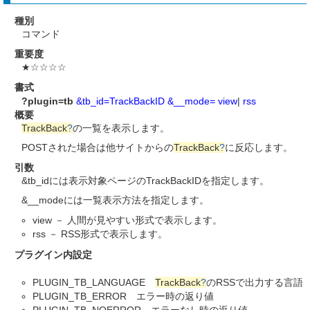
種別
コマンド
重要度
★☆☆☆☆
書式
?plugin=tb
&tb_id=TrackBackID
&__mode=
view
|
rss
概要
TrackBack
?
の一覧を表示します。
POSTされた場合は他サイトからの
TrackBack
?
に反応します。
引数
&tb_idには表示対象ページのTrackBackIDを指定します。
&__modeには一覧表示方法を指定します。
view － 人間が見やすい形式で表示します。
rss － RSS形式で表示します。
プラグイン内設定
PLUGIN_TB_LANGUAGE
TrackBack
?
のRSSで出力する言語
PLUGIN_TB_ERROR エラー時の返り値
PLUGIN_TB_NOERROR エラーなし時の返り値