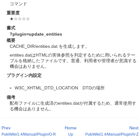
コマンド
重要度
★☆☆☆☆
書式
?plugin=update_entities
概要
CACHE_DIR/entities.dat を生成します。
entities.datはHTMLの実体参照を判定するために用いられるテー
ブルを格納したファイルです。普通、利用者や管理者が意識する
機会はありません。
プラグイン内設定
W3C_XHTML_DTD_LOCATION DTDの場所
備考
配布ファイルに生成済のentities.datが付属するため、通常使用す
る機会はありません。
Prev
Home
Next
PukiWiki/1.4/Manual/Plugin/O-R
Up
PukiWiki/1.4/Manual/Plugin/V-Z