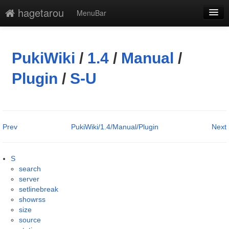
hagetarou
MenuBar
編集
添付
PukiWiki
/
1.4
/
Manual
/
凍結解除
Plugin
/
S-U
新規
最終更新
Prev
PukiWiki/1.4/Manual/Plugin
Next
一覧
単語検索
S
search
server
setlinebreak
showrss
size
source