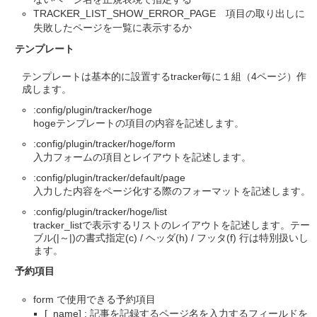
TRACKER_LIST_SHOW_ERROR_PAGE 項目の取り出しに
失敗したページを一覧に表示するか
テンプレート
テンプレートは基本的に設置するtracker毎に１組（4ページ）作
成します。
:config/plugin/tracker/hoge
hogeテンプレートの項目の内容を記述します。
:config/plugin/tracker/hoge/form
入力フォームの項目とレイアウトを記述します。
:config/plugin/tracker/default/page
入力した内容をページ化する際のフォーマットを記述します。
:config/plugin/tracker/hoge/list
tracker_listで表示するリストのレイアウトを記述します。テー
ブル(|～|)の書式指定(c) / ヘッダ(h) / フッタ(f) 行は特別扱いし
ます。
予約項目
form で使用できる予約項目
[_name] : 記事を記録するページ名を入力するフィールドを