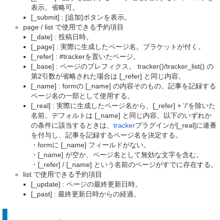
表示。省略可。
[_submit] : [追加]ボタンを表示。
page / list で使用できる予約項目
[_date] : 投稿日時。
[_page] : 実際に生成したページ名。ブラケットが付く。
[_refer] : #trackerを置いたページ。
[_base] : ページのプレフィクス。 tracker()/tracker_list() の
第2引数が省略された場合は [_refer] と同じ内容。
[_name] : formの [_name] の内容そのもの。記事を記録する
ページ名の一部として使用する。
[_real] : 実際に生成したページ名から、[_refer] + '/'を除いた
名前。デフォルトは [_name] と同じ内容。以下のいずれか
の条件に該当するときは、
tracker
プラグインが[_real]に連番
を付与し、記事を記録するページ名を決定する。
・formに [_name] フィールドがない。
・[_name] が空か、ページ名として無効な文字を含む。
・[_refer] / [_name] という名前のページがすでに存在する。
list で使用できる予約項目
[_update] : ページの最終更新日時。
[_past] : 最終更新日時からの経過。