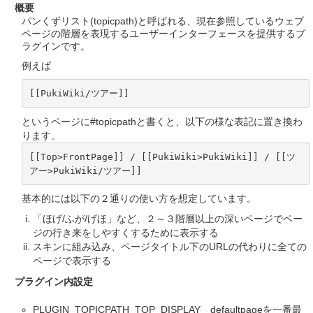
概要
パンくずリスト(topicpath)と呼ばれる、現在参照しているウェブ
ページの階層を表現するユーザーインターフェースを提供するプ
ラグインです。
例えば
[[PukiWiki/ツアー]]
というページに#topicpathと書くと、以下の様な表記に置き換わ
ります。
[[Top>FrontPage]] / [[PukiWiki>PukiWiki]] / [[ツ
アー>PukiWiki/ツアー]]
基本的には以下の２通りの使い方を想定しています。
「ほげ/ふが/げほ」など、２～３階層以上の深いページでペー
ジの行き来をしやすくするために表示する
スキンに組み込み、ページタイトル下のURLの代わりに全ての
ページで表示する
プラグイン内設定
PLUGIN_TOPICPATH_TOP_DISPLAY defaultpageを一番最