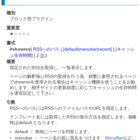
種別
ブロック型プラグイン
重要度
★☆☆☆☆
書式
#showrss(
RSSへのパス
[,[
default
|
menubar
|
recent
] [,[
キャッシ
ュ生存時間
] [,
1
]]]
)
概要
指定されたRSSを取得し、一覧表示します。
ページの解釈毎にRSSの取得を行う為、頻繁に参照されるページ
でshowrssを使用される場合はキャッシュ機能を使うことをお勧
めします。相手サイトの更新頻度に応じてキャッシュの生存時間
を適宜設定して下さい。
引数
RSSへのパスにはRSSへのファイルパスやURLを指定します。
テンプレート名には取得したRSSの表示方法を指定します。省略
時はdefault となります。
default － 単純にページを列挙します。
menubar － ページ名の前に黒丸をつけます。
MenuBar
など、