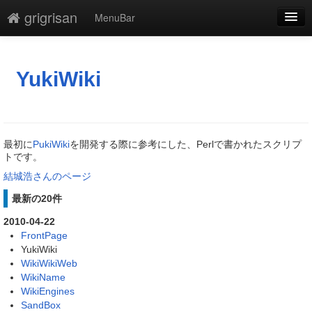
grigrisan
MenuBar
編集
添付
YukiWiki
凍結
新規
最初に
PukiWiki
を開発する際に参考にした、Perlで書かれたスクリプ
最終更新
トです。
結城浩さんのページ
一覧
最新の20件
単語検索
2010-04-22
FrontPage
YukiWiki
WikiWikiWeb
WikiName
WikiEngines
SandBox