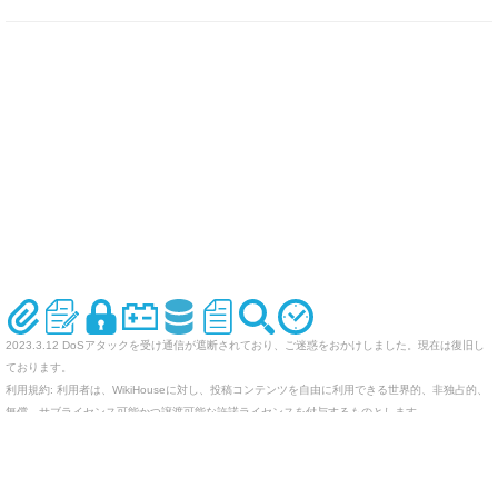
2023.3.12 DoSアタックを受け通信が遮断されており、ご迷惑をおかけしました。現在は復旧し
ております。
利用規約: 利用者は、WikiHouseに対し、投稿コンテンツを自由に利用できる世界的、非独占的、
無償、サブライセンス可能かつ譲渡可能な許諾ライセンスを付与するものとします。
オリジナルのWikiを作ってみませんか
Last-modified: 2010-04-22 (木) 18:18:33 (5949d)
エラー等で表示されないページがありましたら、URLを support@wikihouse.com までご連絡願い