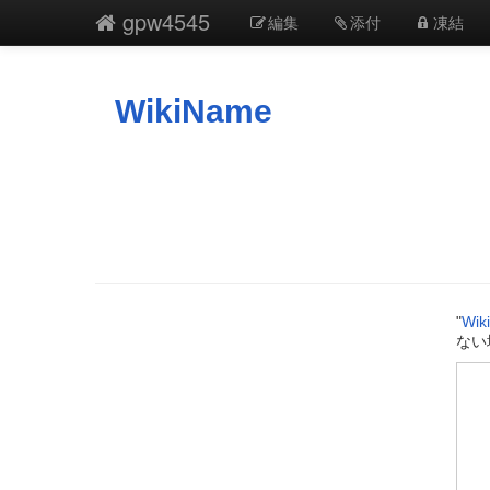
gpw4545
編集
添付
凍結
WikiName
"
Wik
ない場