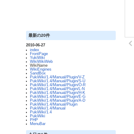
最新の20件
2010-06-27
index
FrontPage
YukiWiki
WikiWikiWeb
WikiName
WikiEngines
SandBox
PukiWiki/1.4/Manual/Plugin/V-Z
PukiWiki/1.4/Manual/Plugin/S-U
PukiWiki/1.4/Manual/Plugin/O-R
PukiWiki/1.4/Manual/Plugin/L-N
PukiWiki/1.4/Manual/Plugin/H-K
PukiWiki/1.4/Manual/Plugin/E-G
PukiWiki/1.4/Manual/Plugin/A-D
PukiWiki/1.4/Manual/Plugin
PukiWiki/1.4/Manual
PukiWiki/1.4
PukiWiki
PHP
MenuBar