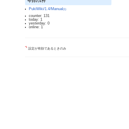
今日の1件
PukiWiki/1.4/Manual
(1)
counter: 131
today: 1
yesterday: 0
online: 1
*1
設定が有効であるときのみ
2023.3.12 DoSアタックを受け通信が遮断されており、ご迷惑をおかけしま