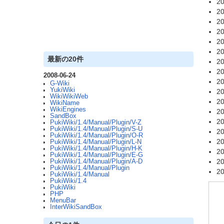
20
20
20
20
20
20
最新の20件
20
20
2008-06-24
20
G-Wiki
YukiWiki
20
WikiWikiWeb
20
WikiName
WikiEngines
20
SandBox
20
PukiWiki/1.4/Manual/Plugin/V-Z
PukiWiki/1.4/Manual/Plugin/S-U
20
PukiWiki/1.4/Manual/Plugin/O-R
20
PukiWiki/1.4/Manual/Plugin/L-N
PukiWiki/1.4/Manual/Plugin/H-K
20
PukiWiki/1.4/Manual/Plugin/E-G
20
PukiWiki/1.4/Manual/Plugin/A-D
PukiWiki/1.4/Manual/Plugin
20
PukiWiki/1.4/Manual
PukiWiki/1.4
PukiWiki
PHP
MenuBar
InterWikiSandBox