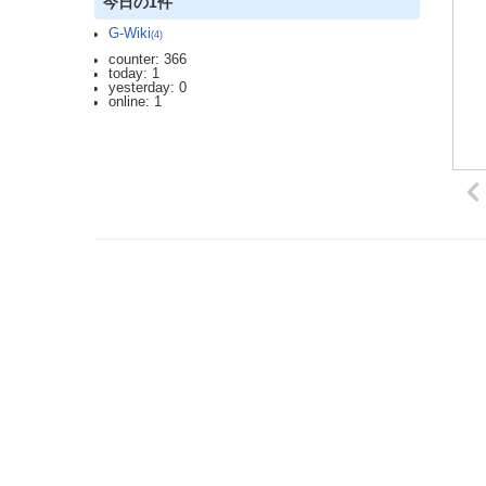
今日の1件
G-Wiki
(4)
counter: 366
today: 1
yesterday: 0
online: 1