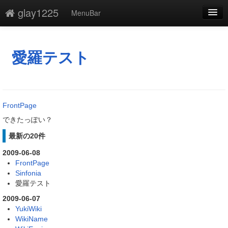
glay1225
MenuBar
編集
添付
愛羅テスト
凍結
新規
FrontPage
最終更新
できたっぽい？
一覧
最新の20件
2009-06-08
単語検索
FrontPage
Sinfonia
愛羅テスト
2009-06-07
YukiWiki
WikiName