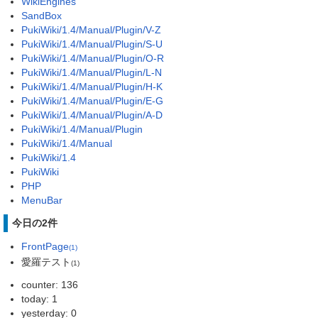
WikiEngines
SandBox
PukiWiki/1.4/Manual/Plugin/V-Z
PukiWiki/1.4/Manual/Plugin/S-U
PukiWiki/1.4/Manual/Plugin/O-R
PukiWiki/1.4/Manual/Plugin/L-N
PukiWiki/1.4/Manual/Plugin/H-K
PukiWiki/1.4/Manual/Plugin/E-G
PukiWiki/1.4/Manual/Plugin/A-D
PukiWiki/1.4/Manual/Plugin
PukiWiki/1.4/Manual
PukiWiki/1.4
PukiWiki
PHP
MenuBar
今日の2件
FrontPage
(1)
愛羅テスト
(1)
counter: 136
today: 1
yesterday: 0