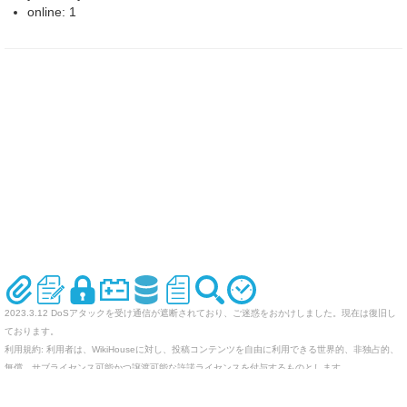
online: 1
2023.3.12 DoSアタックを受け通信が遮断されており、ご迷惑をおかけしました。現在は復旧し
ております。
利用規約: 利用者は、WikiHouseに対し、投稿コンテンツを自由に利用できる世界的、非独占的、
無償、サブライセンス可能かつ譲渡可能な許諾ライセンスを付与するものとします。
オリジナルのWikiを作ってみませんか