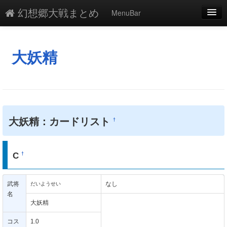
幻想郷大戦まとめ
MenuBar
編集
添付
大妖精
凍結
新規
最終更新
大妖精：カードリスト
†
一覧
単語検索
C
†
武将
なし
だいようせい
名
大妖精
コス
1.0