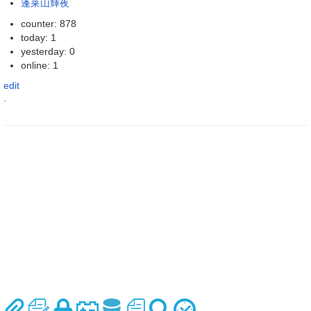
蓬莱山輝夜
counter: 878
today: 1
yesterday: 0
online: 1
edit
.