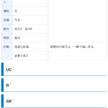
ト
属性
天
兵種
弓兵
能力
武力2 知力6
特技
復活
計略
迅速な転進
範囲内の味方は、一瞬で城に戻る。
必要士気3
UC
†
R
†
SR
†