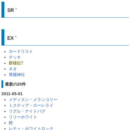
SR
†
EX
†
カードリスト
デッキ
群雄伝
?
ネタ
博麗神社
最新の20件
2011-05-01
メディスン・メランコリー
ミスティア・ローレライ
リグル・ナイトバグ
リリーホワイト
橙
レティ・ホワイトロック