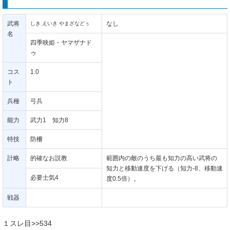
武将
なし
しき えいき やまざなどぅ
名
四季映姫・ヤマザナド
ゥ
コス
1.0
ト
兵種
弓兵
能力
武力1 知力8
特技
防柵
計略
的確なお説教
範囲内の敵のうち最も知力の高い武将の
知力と移動速度を下げる（知力-8、移動速
必要士気4
度0.5倍）。
戦器
１スレ目>>534