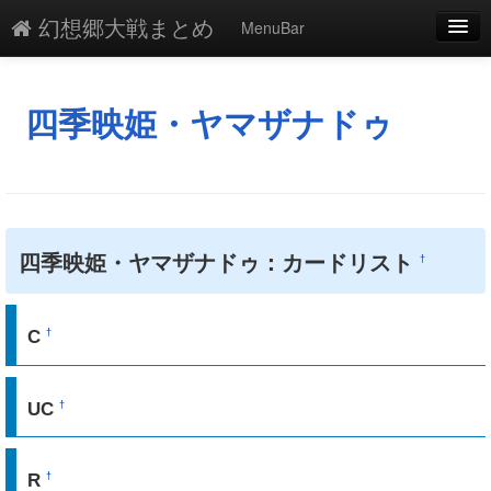
幻想郷大戦まとめ
MenuBar
編集
添付
四季映姫・ヤマザナドゥ
凍結
新規
最終更新
四季映姫・ヤマザナドゥ：カードリスト
†
一覧
単語検索
C
†
UC
†
R
†