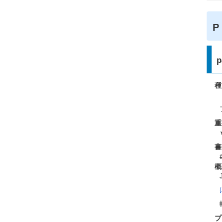
p
種
重
書
概
プ