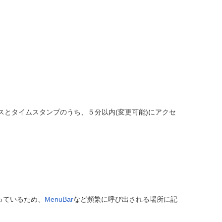
とタイムスタンプのうち、５分以内(変更可能)にアクセ
っているため、
MenuBar
など頻繁に呼び出される場所に記