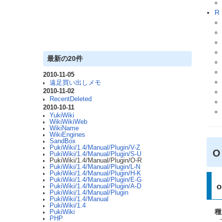
R
最新の20件
2010-11-05
遠足買い出しメモ
2010-11-02
RecentDeleted
2010-10-11
YukiWiki
WikiWikiWeb
WikiName
WikiEngines
SandBox
PukiWiki/1.4/Manual/Plugin/V-Z
PukiWiki/1.4/Manual/Plugin/S-U
PukiWiki/1.4/Manual/Plugin/O-R
PukiWiki/1.4/Manual/Plugin/L-N
PukiWiki/1.4/Manual/Plugin/H-K
PukiWiki/1.4/Manual/Plugin/E-G
o
PukiWiki/1.4/Manual/Plugin/A-D
PukiWiki/1.4/Manual/Plugin
PukiWiki/1.4/Manual
PukiWiki/1.4
種
PukiWiki
PHP