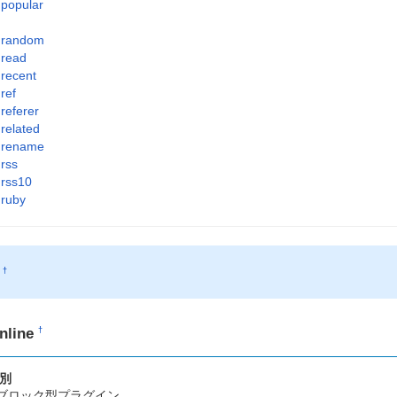
popular
random
read
recent
ref
referer
related
rename
rss
rss10
ruby
O
†
nline
†
別
ブロック型プラグイン