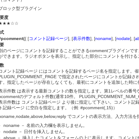
ブロック型プラグイン
要度
★★★☆☆
式
#pcomment(
{ [
コメント記録ページ
], [
表示件数
], [
noname
], [
nodate
], [
a
要
別のページにコメントを記録することができるcommentプラグイン
ができます。ラジオボタンを表示し、指定した部分にコメントを付ける
数
コメント記録ページ にはコメントを記録するページ名を指定します。省略
PLUGIN_PCOMMENT_PAGE で指定されたページにコメントが記録さ
す。指定したページが存在しなくても、最初にコメントを追加した時に
表示件数 は表示する最新コメントの数を指定します。第1レベルの番号
pcommentのデフォルト件数(通常10件。 PLUGIN_PCOMMENT_N
表示件数は コメント記録ページ より後に指定して下さい。コメント記録
ト記録ページ に空白を指定します。（例: #pcomment(,15)）
noname,nodate,above,below,reply でコメントの表示方法、入力方
noname － 名前の入力欄を表示しません。
nodate － 日付を挿入しません。
above － 挿入したコメントをフォームの上に表示します。コメン