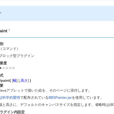
P
†
aint
†
別
（コマンド）
ブロック型プラグイン
要度
★☆☆☆☆
式
#paint(
[
幅
] [,
高さ
]
)
要
Javaアプレットで描いた絵を、そのページに添付します。
ば科学的愛情
で配布されている
BBSPainter.jar
を使用しています。
幅と高さに、デフォルトのキャンバスサイズを指定します。省略時は(80,
ラグイン内設定