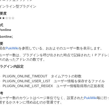
インライン型プラグイン
要度
★★☆☆☆
式
#online
&online
;
要
現在
PukiWiki
を参照している、おおよそのユーザー数を表示します。
ユーザー数は、プラグインを呼び出された時点で記録されたＩＰアドレス
スのあったアドレスの数です。
ラグイン内設定
PLUGIN_ONLINE_TIMEOUT タイムアウトの秒数
PLUGIN_ONLINE_USER_LIST ユーザー情報を保存するファイル
PLUGIN_ONLINE_LIST_REGEX ユーザー情報取得用の正規表現
考
ユーザー数のカウントはページ単位でなく、設置された
PukiWiki
毎に行
述するかスキンに埋め込むのが普通です。