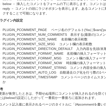
below － 挿入したコメントをフォームの下に表示します。コメン
reply － コメントの頭にラジオボタンを表示します。あるコメン
クすることで可能になります。
ラグイン内設定
PLUGIN_PCOMMENT_PAGE ページ名のデフォルト(%sに$vars['pa
PLUGIN_PCOMMENT_NUM_COMMENTS 表示する(最新の)コ
PLUGIN_PCOMMENT_SIZE_NAME 名前欄の表示桁数
PLUGIN_PCOMMENT_SIZE_MSG コメント欄の表示桁数
PLUGIN_PCOMMENT_DIRECTION_DEFAULT 入力内容を先
PLUGIN_PCOMMENT_FORMAT_NAME 名前欄の挿入フォーマッ
PLUGIN_PCOMMENT_FORMAT_MSG コメント欄の挿入フォー
PLUGIN_PCOMMENT_FORMAT_NOW 時刻欄の挿入フォーマット
PLUGIN_PCOMMENT_FORMAT_STRING コメント内容全体の
PLUGIN_PCOMMENT_AUTO_LOG 自動過去ログ化を行う際の1
PLUGIN_PCOMMENT_TIMESTAMP コメントページのタ
か
考
更新が衝突したときは、予期せぬ場所にコメントが挿入されるのを防ぐた
たはbelowの設定にしたがって 一番前か一番後ろに追加されます。
コメント記入後に表示されるページのタイトルに「(#pcommentを書