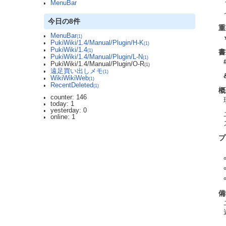
MenuBar
今日の8件
重
MenuBar
(1)
PukiWiki/1.4/Manual/Plugin/H-K
(1)
PukiWiki/1.4
書
(1)
PukiWiki/1.4/Manual/Plugin/L-N
(1)
PukiWiki/1.4/Manual/Plugin/O-R
(1)
遠足買い出しメモ
(1)
WikiWikiWeb
(1)
RecentDeleted
(1)
概
counter: 146
today: 1
yesterday: 0
online: 1
プ
備