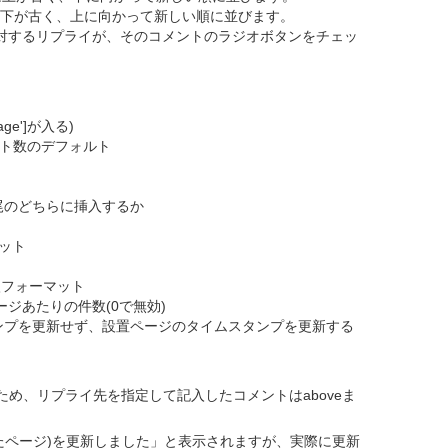
トは下が古く、上に向かって新しい順に並びます。
トに対するリプライが、そのコメントのラジオボタンをチェッ
ge']が入る)
メント数のデフォルト
頭/末尾のどちらに挿入するか
ト
マット
挿入フォーマット
ページあたりの件数(0で無効)
イムスタンプを更新せず、設置ページのタイムスタンプを更新する
め、リプライ先を指定して記入したコメントはaboveま
いたページ)を更新しました」と表示されますが、実際に更新