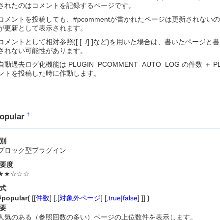
されたのはコメントを記録するページです。
コメントを投稿しても、#pcommentが書かれたページは更新されな
が更新として表示されます。
コメントとして相対参照([ [../] ]など)を用いた場合は、書いたペ
されない可能性があります。
自動過去ログ化機能は PLUGIN_PCOMMENT_AUTO_LOG の件数 ＋ P
ントを投稿した時に作動します。
opular
†
別
ブロック型プラグイン
要度
★★☆☆☆
式
#popular(
[[
件数
] [,[
対象外ページ
] [,
true
|
false
] ]]
)
要
人気のある（参照回数の多い）ページの上位数件を表示します。