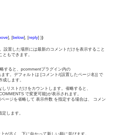
bove
], [
below
], [
reply
] }
)
です。設置した場所には最新のコメントだけを表示すること
こともできます。
すると、pcommentプラグイン内の
れます。デフォルトは [コメント/(設置したページ名)] で
作成します。
なしリストだけをカウントします。省略すると、
UM_COMMENTS で変更可能)が表示されます。
ページを省略して 表示件数 を指定する場合は、 コメン
法を指定します。
トは上が古く、下に向かって新しい順に並びます。