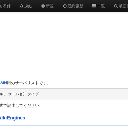
添付
凍結
新規
最終更新
一覧
単語
Wiki
用のサーバリストです。
[URL サーバ名] タイプ
式で記述してください。
ikiEngines