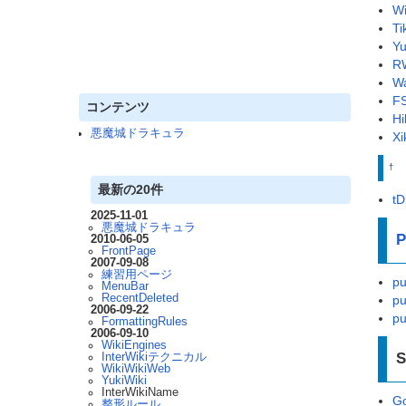
Wi
Ti
Yu
RW
Wa
FS
コンテンツ
Hi
悪魔城ドラキュラ
Xi
†
最新の20件
tD
2025-11-01
悪魔城ドラキュラ
P
2010-06-05
FrontPage
2007-09-08
練習用ページ
pu
MenuBar
RecentDeleted
pu
2006-09-22
pu
FormattingRules
2006-09-10
WikiEngines
S
InterWikiテクニカル
WikiWikiWeb
YukiWiki
InterWikiName
Go
整形ルール