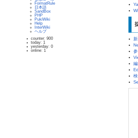
FormatRule
Ya
日本語
Wi
SandBox
PHP
PukiWiki
Help
InterWiki
ヘルプ
新
counter: 900
today: 1
N
yesterday: 0
online: 1
参
Vi
編
Ed
検
Se