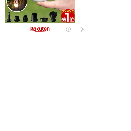
した。現在は復旧しております。
きる世界的、非独占的、無償、サブライセンス可能かつ譲渡可能な許諾ライセンスを付与するものとします