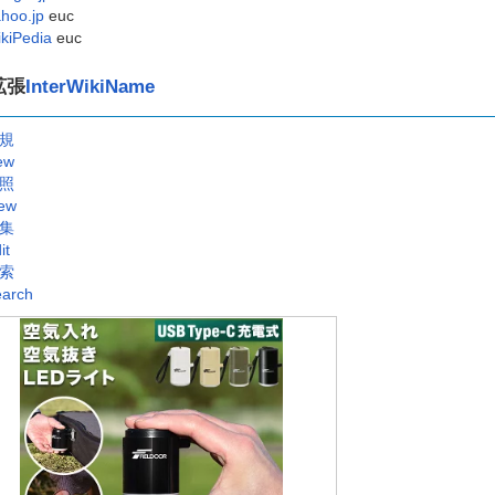
hoo.jp
euc
kiPedia
euc
拡張
InterWikiName
規
ew
照
ew
集
it
索
arch