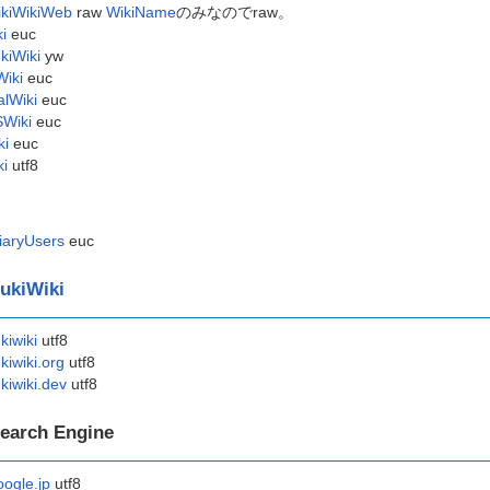
kiWikiWeb
raw
WikiName
のみなのでraw。
ki
euc
kiWiki
yw
iki
euc
lWiki
euc
Wiki
euc
ki
euc
ki
utf8
iaryUsers
euc
ukiWiki
kiwiki
utf8
kiwiki.org
utf8
kiwiki.dev
utf8
earch Engine
ogle.jp
utf8