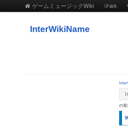
ゲームミュージックWiki
編集
InterWikiName
Inter
 
の形
W