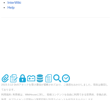
InterWiki
Help
2023.3.12 DoSアタックを受け通信が遮断されており、ご迷惑をおかけしました。現在は復旧し
ております。
利用規約: 利用者は、WikiHouseに対し、投稿コンテンツを自由に利用できる世界的、非独占的、
無償、サブライセンス可能かつ譲渡可能な許諾ライセンスを付与するものとします。
オリジナルのWikiを作ってみませんか