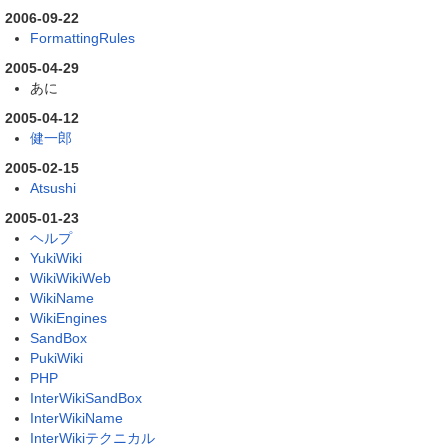
2006-09-22
FormattingRules
2005-04-29
あに
2005-04-12
健一郎
2005-02-15
Atsushi
2005-01-23
ヘルプ
YukiWiki
WikiWikiWeb
WikiName
WikiEngines
SandBox
PukiWiki
PHP
InterWikiSandBox
InterWikiName
InterWikiテクニカル