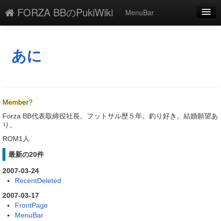
FORZA BBのPukiWiki
MenuBar
編集
添付
あに
凍結
新規
Member
?
最終更新
Forza BB代表取締役社長。フットサル歴５年。釣り好き。結婚願望あ
り。
一覧
ROM1人
単語検索
最新の20件
2007-03-24
RecentDeleted
2007-03-17
FrontPage
MenuBar