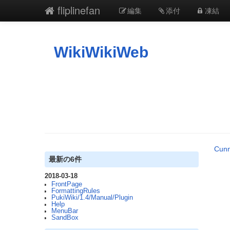
fliplinefan
編集
添付
凍結
WikiWikiWeb
Cunn
最新の6件
2018-03-18
FrontPage
FormattingRules
PukiWiki/1.4/Manual/Plugin
Help
MenuBar
SandBox