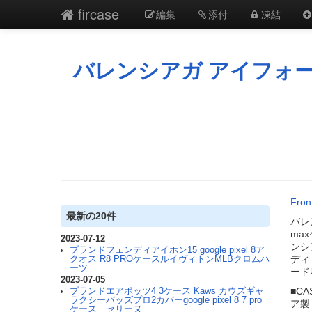
fircase
編集
添付
凍結
バレンシアガ アイフォーン 1
Fron
最新の20件
バレン
max
2023-07-12
ンシア
ブランドフェンディアイホン15 google pixel 8ア
ディ 
クオス R8 PROケースルイヴィトンMLBクロムハ
ーツ
ード
2023-07-05
■C
ブランドエアポッツ4 3ケース Kaws カウズギャ
ラクシーバッズプロ2カバーgoogle pixel 8 7 pro
ア製
ケース セリーヌ