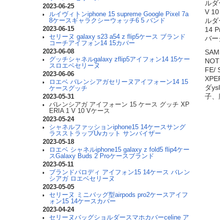
ルダ
2023-06-25
V 
ルイヴィトンiphone 15 supreme Google Pixel 7a
ルダー
8ケースギャラクシーウォッチ6 5 バンド
2023-06-15
14 
セリーヌ galaxy s23 a54 z flip5ケース ブランド
バー
コーチアイフォン14 15カバー
2023-06-08
SAMS
グッチシャネルgalaxy zflip5アイフォン14 15ケー
NOT
スロエベセリーヌ
FE/
2023-06-06
XP
ロエベ バレンシアガセリーヌアイフォーン14 15
ダy
ケースグッチ
子、
2023-05-31
バレンシアガ アイフォーン 15 ケース グッチ XP
ERIA 1 V 10 Vケース
2023-05-24
シャネルファッションiphone15 14ケースサング
ラスストラップUvカット サンバイザー
2023-05-18
ロエベ シャネルiphone15 galaxy z fold5 flip4ケー
スGalaxy Buds 2 Proケースブランド
2023-05-11
ブランドパロディ アイフォン15 14ケース バレン
シアガ ロエベセリーヌ
2023-05-05
セリーヌ ミニバッグ型airpods pro2ケースアイフ
ォン15 14ケースカバー
2023-04-24
セリーヌバッグショルダースマホカバーceline ア