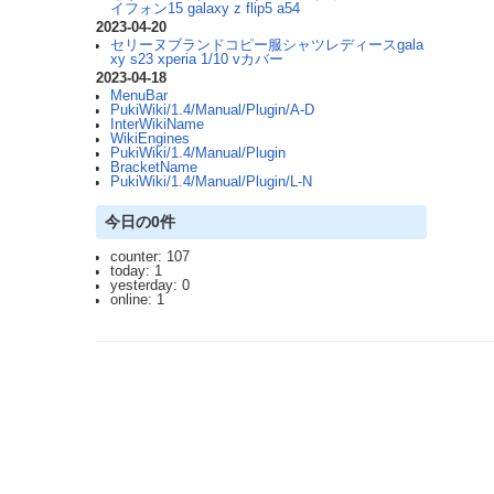
イフォン15 galaxy z flip5 a54
2023-04-20
セリーヌブランドコピー服シャツレディースgala
xy s23 xperia 1/10 vカバー
2023-04-18
MenuBar
PukiWiki/1.4/Manual/Plugin/A-D
InterWikiName
WikiEngines
PukiWiki/1.4/Manual/Plugin
BracketName
PukiWiki/1.4/Manual/Plugin/L-N
今日の0件
counter: 107
today: 1
yesterday: 0
online: 1