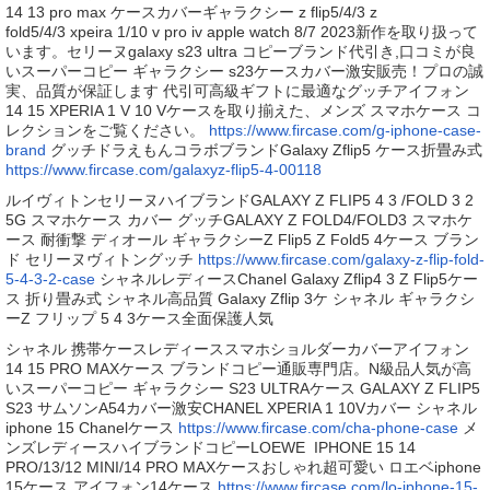
14 13 pro max ケースカバーギャラクシー z flip5/4/3 z
fold5/4/3 xpeira 1/10 v pro iv apple watch 8/7 2023新作を取り扱って
います。セリーヌgalaxy s23 ultra コピーブランド代引き,口コミが良
いスーパーコピー ギャラクシー s23ケースカバー激安販売！プロの誠
実、品質が保証します 代引可高級ギフトに最適なグッチアイフォン
14 15 XPERIA 1 V 10 Vケースを取り揃えた、メンズ スマホケース コ
レクションをご覧ください。
https://www.fircase.com/g-iphone-case-
brand
グッチドラえもんコラボブランドGalaxy Zflip5 ケース折畳み式
https://www.fircase.com/galaxyz-flip5-4-00118
ルイヴィトンセリーヌハイブランドGALAXY Z FLIP5 4 3 /FOLD 3 2
5G スマホケース カバー グッチGALAXY Z FOLD4/FOLD3 スマホケ
ース 耐衝撃 ディオール ギャラクシーZ Flip5 Z Fold5 4ケース ブラン
ド セリーヌヴィトングッチ
https://www.fircase.com/galaxy-z-flip-fold-
5-4-3-2-case
シャネルレディースChanel Galaxy Zflip4 3 Z Flip5ケー
ス 折り畳み式 シャネル高品質 Galaxy Zflip 3ケ シャネル ギャラクシ
ーZ フリップ 5 4 3ケース全面保護人気
シャネル 携帯ケースレディーススマホショルダーカバーアイフォン
14 15 PRO MAXケース ブランドコピー通販専門店。N級品人気が高
いスーパーコピー ギャラクシー S23 ULTRAケース GALAXY Z FLIP5
S23 サムソンA54カバー激安CHANEL XPERIA 1 10Vカバー シャネル
iphone 15 Chanelケース
https://www.fircase.com/cha-phone-case
メ
ンズレディースハイブランドコピーLOEWE IPHONE 15 14
PRO/13/12 MINI/14 PRO MAXケースおしゃれ超可愛い ロエベiphone
15ケース アイフォン14ケース
https://www.fircase.com/lo-iphone-15-