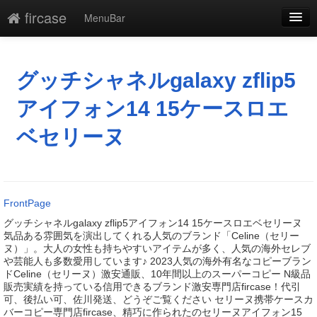
fircase
MenuBar
編集
添付
グッチシャネルgalaxy zflip5
凍結
アイフォン14 15ケースロエ
新規
ベセリーヌ
最終更新
一覧
FrontPage
単語検索
グッチシャネルgalaxy zflip5アイフォン14 15ケースロエベセリーヌ
気品ある雰囲気を演出してくれる人気のブランド「Celine（セリー
ヌ）」。大人の女性も持ちやすいアイテムが多く、人気の海外セレブ
や芸能人も多数愛用しています♪ 2023人気の海外有名なコピーブラン
ドCeline（セリーヌ）激安通販、10年間以上のスーパーコピー N級品
販売実績を持っている信用できるブランド激安専門店fircase！代引
可、後払い可、佐川発送、どうぞご覧ください セリーヌ携帯ケースカ
バーコピー専門店fircase、精巧に作られたのセリーヌアイフォン15