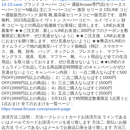
14-13-case
ブランド スーパー コピー 通販fircase専門店(セリーヌス
ーパーコピーN級品):主にスーパーコピー 激安 セリーヌ CELINE コピ
ー通販販売のバック,財布,靴,最高級セリーヌコピー販売店です、送料
無料。2023高品質ルイ·ヴィトン スーパーコピー、ルイ·ヴィトン 財
布 コピー などの商品が低価格でお客様に 提供します。 LINEお友達
募集中 ★★ご注文前、新しいLINEお友達に300円オフのクーポンを数
量限定に配布中、ぜひ見逃せないように ★★ご注文後、LINEお友達
におまけを贈り致します、ぜひ見逃せないように ★★弊店がLINEの
タイムラインで他の超激安ハイブランド偽物品（時計、スマホケー
ス、服、靴、財布、バッグ、ネックレス、ブレスネット、マフラー、
サングラス、寝具、毛布、マフラー、靴、ペット用品など全ての生活
用品）を取り扱っております、ぜひ見逃せないように ★★LINEのタ
イムラインで出品しておる商品限定時間限定↓のキャンペーンがぜひ
見逃せないように キャンペーン内容： 1）一点ご購入ならばすぐ500
円OFF(3999円以上の商品)； 2）二点ご購入ならばすぐ1000円
OFF(3999円以上の商品)； 3）三点ご購入ならばすぐ1500円
OFF(3999円以上の商品)； 4）四点ご購入ならばすぐ2000円
OFF(3999円以上の商品)； 5）五点ご購入ならばすぐ2500円
OFF(3999円以上の商品)； 5月31日 まで時間限定数量限定 1点買うと
1点おまけ 全てのおまけを一覧ページ：
https://www.fircase.com/present-page
決済方法ご説明： 方法一:クレジットカードお決済方法 ラインである
いはメールでカードお決済ページを送り致します 方法二: 前払いお振
込方法 ラインであるいはメールでお振込口座を送り致します 方法三: