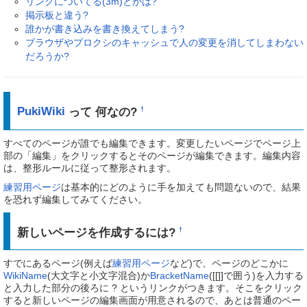
リンクについてる(3m)とかは?
掲示板と違う?
誰かが書き込みを書き換えてしまう?
ブラウザやプロクシのキャッシュで人の変更を消してしまわない
だろうか?
PukiWiki
って 何なの?
†
すべてのページが誰でも編集できます。変更したいページでページ上
部の「編集」をクリックするとそのページが編集できます。編集内容
は、整形ルールに従って整形されます。
練習用ページ
は基本的にどのように手を加えても問題ないので、結果
を恐れず編集してみてください。
新しいページを作成するには?
†
すでにあるページ(例えば
練習用ページ
など)で、ページのどこかに
WikiName
(大文字と小文字混合)か
BracketName
([[]]で囲う)を入力する
と入力した部分の後ろに ? というリンクがつきます。そこをクリック
すると新しいページの編集画面が用意されるので、あとは普通のペー