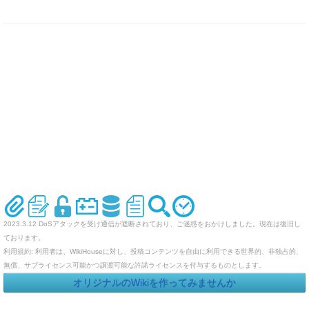
2023.3.12 DoSアタックを受け通信が遮断されており、ご迷惑をおかけしました。現在は復旧し
ております。
利用規約: 利用者は、WikiHouseに対し、投稿コンテンツを自由に利用できる世界的、非独占的、
無償、サブライセンス可能かつ譲渡可能な許諾ライセンスを付与するものとします。
オリジナルのWikiを作ってみませんか
Last-modified: 2010-06-16 (水) 12:35:48 (5897d)