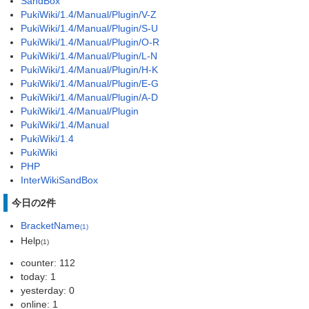
SandBox
PukiWiki/1.4/Manual/Plugin/V-Z
PukiWiki/1.4/Manual/Plugin/S-U
PukiWiki/1.4/Manual/Plugin/O-R
PukiWiki/1.4/Manual/Plugin/L-N
PukiWiki/1.4/Manual/Plugin/H-K
PukiWiki/1.4/Manual/Plugin/E-G
PukiWiki/1.4/Manual/Plugin/A-D
PukiWiki/1.4/Manual/Plugin
PukiWiki/1.4/Manual
PukiWiki/1.4
PukiWiki
PHP
InterWikiSandBox
今日の2件
BracketName
(1)
Help
(1)
counter: 112
today: 1
yesterday: 0
online: 1