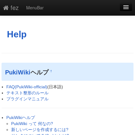
fez
MenuBar
編集
添付
Help
凍結解除
新規
最終更新
PukiWiki
ヘルプ
†
一覧
FAQ(PukiWiki-official)
(日本語)
単語検索
テキスト整形のルール
プラグインマニュアル
PukiWikiヘルプ
PukiWiki って 何なの?
新しいページを作成するには?